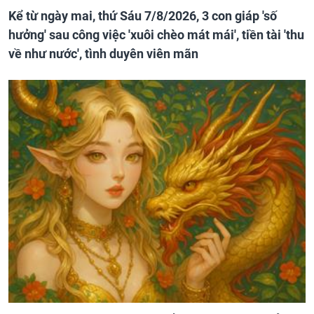
Kể từ ngày mai, thứ Sáu 7/8/2026, 3 con giáp 'số
hưởng' sau công việc 'xuôi chèo mát mái', tiền tài 'thu
về như nước', tình duyên viên mãn