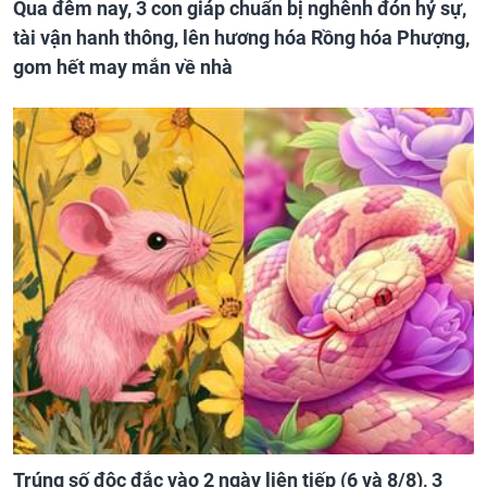
Qua đêm nay, 3 con giáp chuẩn bị nghênh đón hỷ sự,
tài vận hanh thông, lên hương hóa Rồng hóa Phượng,
gom hết may mắn về nhà
Trúng số độc đắc vào 2 ngày liên tiếp (6 và 8/8), 3