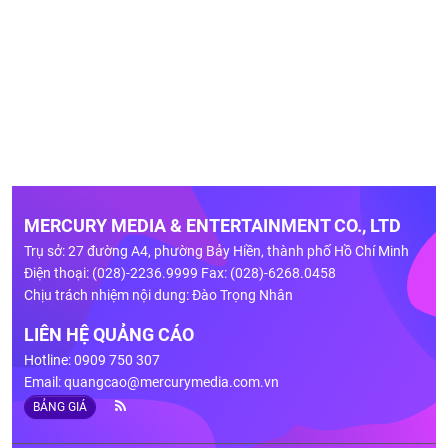
MERCURY MEDIA & ENTERTAINMENT CO., LTD
Trụ sở: 27 đường A4, phường Bảy Hiền, thành phố Hồ Chí Minh
Điện thoại: (028)-2236.9999 Fax: (028)-6268.0458
Chịu trách nhiệm nội dung: Đào Trọng Nhân
LIÊN HỆ QUẢNG CÁO
Hotline: 0909 750 307
Email:
quangcao@mercurymedia.com.vn
BẢNG GIÁ