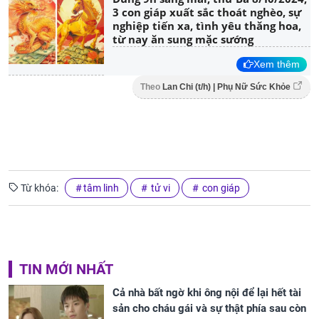
3 con giáp xuất sắc thoát nghèo, sự
nghiệp tiến xa, tình yêu thăng hoa,
từ nay ăn sung mặc sướng
Xem thêm
Theo
Lan Chi (t/h) | Phụ Nữ Sức Khỏe
Từ khóa:
tâm linh
tử vi
con giáp
TIN MỚI NHẤT
Cả nhà bất ngờ khi ông nội để lại hết tài
sản cho cháu gái và sự thật phía sau còn