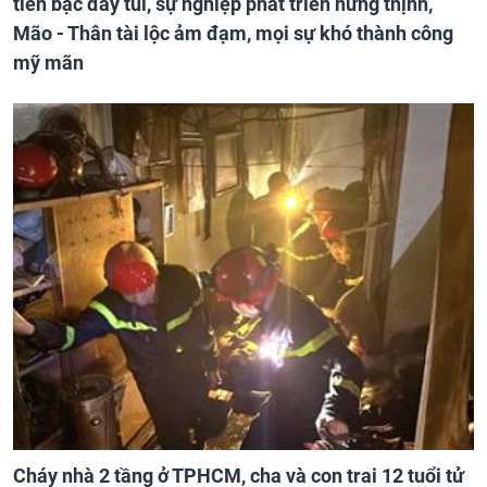
tiền bạc đầy túi, sự nghiệp phát triển hưng thịnh,
Mão - Thân tài lộc ảm đạm, mọi sự khó thành công
mỹ mãn
Cháy nhà 2 tầng ở TPHCM, cha và con trai 12 tuổi tử