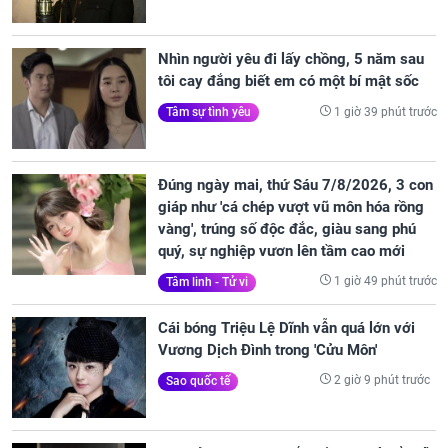
Nhìn người yêu đi lấy chồng, 5 năm sau
tôi cay đắng biết em có một bí mật sốc
1 giờ 39 phút trước
Tâm sự tình yêu
Đúng ngày mai, thứ Sáu 7/8/2026, 3 con
giáp như 'cá chép vượt vũ môn hóa rồng
vàng', trúng số độc đắc, giàu sang phú
quý, sự nghiệp vươn lên tầm cao mới
1 giờ 49 phút trước
Tâm linh - Tử vi
Cái bóng Triệu Lệ Dĩnh vẫn quá lớn với
Vương Dịch Đình trong 'Cửu Môn'
2 giờ 9 phút trước
Sao quốc tế