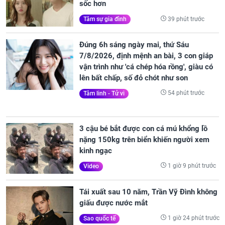
sốc hơn
39 phút trước
Tâm sự gia đình
Đúng 6h sáng ngày mai, thứ Sáu
7/8/2026, định mệnh an bài, 3 con giáp
vận trình như 'cá chép hóa rồng', giàu có
lên bất chấp, số đỏ chót như son
54 phút trước
Tâm linh - Tử vi
3 cậu bé bắt được con cá mú khổng lồ
nặng 150kg trên biển khiến người xem
kinh ngạc
1 giờ 9 phút trước
Video
Tái xuất sau 10 năm, Trần Vỹ Đình không
giấu được nước mắt
1 giờ 24 phút trước
Sao quốc tế