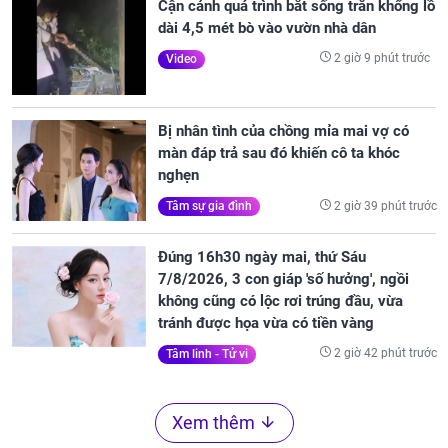
Cận cảnh quá trình bắt sống trăn khổng lồ
dài 4,5 mét bò vào vườn nhà dân
2 giờ 9 phút trước
Video
Bị nhân tình của chồng mỉa mai vợ có
màn đáp trả sau đó khiến cô ta khóc
nghẹn
2 giờ 39 phút trước
Tâm sự gia đình
Đúng 16h30 ngày mai, thứ Sáu
7/8/2026, 3 con giáp 'số hưởng', ngồi
không cũng có lộc rơi trúng đầu, vừa
tránh được họa vừa có tiền vàng
2 giờ 42 phút trước
Tâm linh - Tử vi
Xem thêm