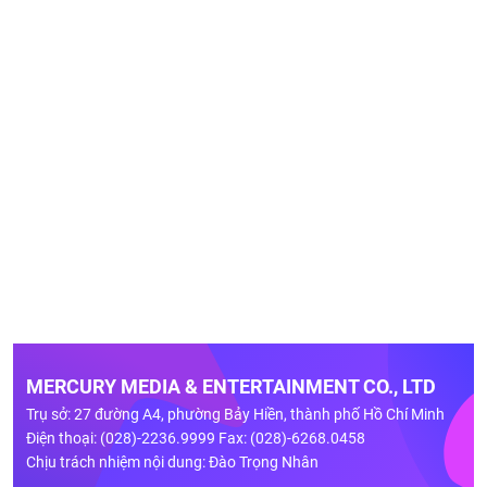
MERCURY MEDIA & ENTERTAINMENT CO., LTD
Trụ sở: 27 đường A4, phường Bảy Hiền, thành phố Hồ Chí Minh
Điện thoại: (028)-2236.9999 Fax: (028)-6268.0458
Chịu trách nhiệm nội dung: Đào Trọng Nhân