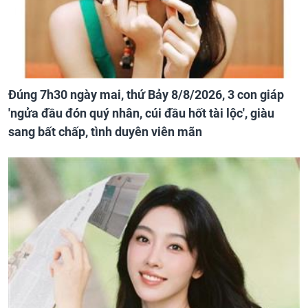
Đúng 7h30 ngày mai, thứ Bảy 8/8/2026, 3 con giáp
'ngửa đầu đón quý nhân, cúi đầu hốt tài lộc', giàu
sang bất chấp, tình duyên viên mãn