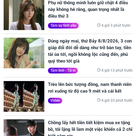
Phụ nữ thông minh luôn giữ chặt 4 điều
này không hé răng, quan trọng nhất là
điều thứ 3
4 giờ 3 phút trước
Tâm sự tình yêu
Đúng ngày mai, thứ Bảy 8/8/2026, 3 con
giáp đổi đời dễ dàng như trở bàn tay, tiền
tài ùa tới, ngồi không lộc cũng đến, phú
quý theo tới già
4 giờ 13 phút trước
Tâm linh - Tử vi
Trèo lên bức tượng đồng, nam thanh niên
rơi xuống từ độ cao 9 mét và cái kết
4 giờ 33 phút trước
Video
Chồng lấy hết tiền tiết kiệm mua xe tặng
bồ, tôi lặng lẽ làm một việc khiến cả 2 chỉ
biết câm nín