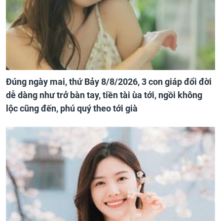
Đúng ngày mai, thứ Bảy 8/8/2026, 3 con giáp đổi đời
dễ dàng như trở bàn tay, tiền tài ùa tới, ngồi không
lộc cũng đến, phú quý theo tới già