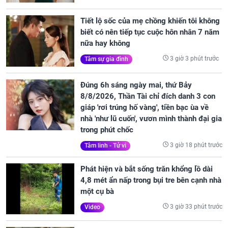
Tiết lộ sốc của mẹ chồng khiến tôi không
biết có nên tiếp tục cuộc hôn nhân 7 năm
nữa hay không
3 giờ 3 phút trước
Tâm sự gia đình
Đúng 6h sáng ngày mai, thứ Bảy
8/8/2026, Thần Tài chỉ đích danh 3 con
giáp 'rơi trúng hố vàng', tiền bạc ùa về
nhà 'như lũ cuốn', vươn mình thành đại gia
trong phút chốc
3 giờ 18 phút trước
Tâm linh - Tử vi
Phát hiện và bắt sống trăn khổng lồ dài
4,8 mét ẩn nấp trong bụi tre bên cạnh nhà
một cụ bà
3 giờ 33 phút trước
Video