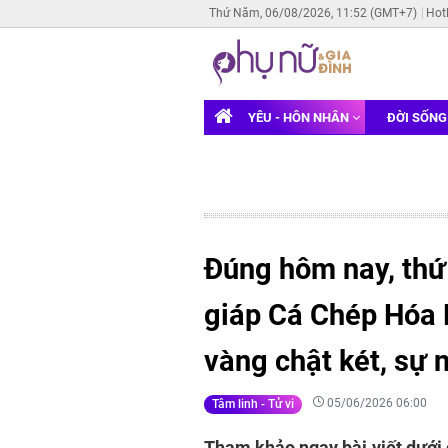
Thứ Năm, 06/08/2026, 11:52 (GMT+7)
Hot
YÊU - HÔN NHÂN
ĐỜI SỐN
Đúng hôm nay, thứ
giáp Cá Chép Hóa R
vàng chật két, sự 
05/06/2026 06:00
Tâm linh - Tử vi
Tham khảo ngay bài viết dưới 