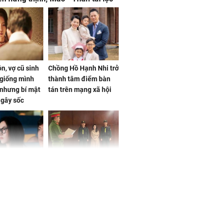
, mọi sự khó thành công mỹ mãn
n, vợ cũ sinh
Chồng Hồ Hạnh Nhi trở
giống mình
thành tâm điểm bàn
nhưng bí mật
tán trên mạng xã hội
 gây sốc
 ở tuổi 20 của
NÓNG: Khởi tố ca sĩ
Vương Phi sau
Phương Diễm Huyền
ẫu thuật gây
và giám đốc công ty
truyền thông