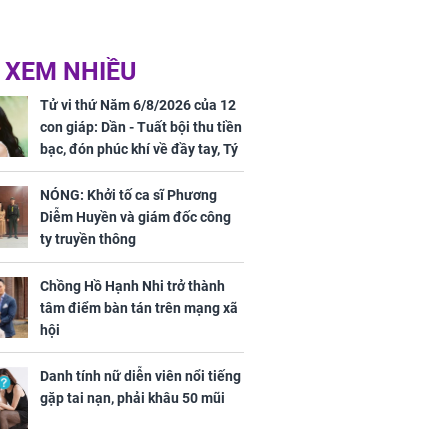
 XEM NHIỀU
Tử vi thứ Năm 6/8/2026 của 12
con giáp: Dần - Tuất bội thu tiền
bạc, đón phúc khí về đầy tay, Tý
- Mão công việc khó khăn, tiền
bạc đội nón ra đi
NÓNG: Khởi tố ca sĩ Phương
Diễm Huyền và giám đốc công
ty truyền thông
Chồng Hồ Hạnh Nhi trở thành
tâm điểm bàn tán trên mạng xã
hội
Danh tính nữ diễn viên nổi tiếng
gặp tai nạn, phải khâu 50 mũi