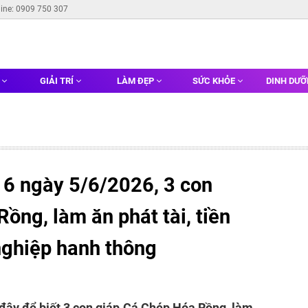
line: 0909 750 307
G
GIẢI TRÍ
LÀM ĐẸP
SỨC KHỎE
DINH DƯ
 6 ngày 5/6/2026, 3 con
ồng, làm ăn phát tài, tiền
nghiệp hanh thông
đây để biết 3 con giáp Cá Chép Hóa Rồng, làm