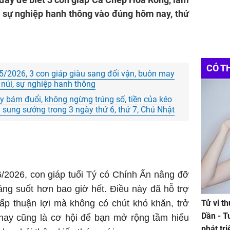
ét, sự nghiệp hanh thông vào đúng hôm nay, thứ
CÓ T
5/2026, 3 con giáp giàu sang đổi vận, buôn may
 núi, sự nghiệp hanh thông
 bám đuổi, không ngừng trúng số, tiền của kéo
a sung sướng trong 3 ngày thứ 6, thứ 7, Chủ Nhật
6/2026,
con giáp
tuổi Tý có Chính Ấn nâng đỡ
sáng suốt hơn bao giờ hết. Điều này đã hỗ trợ
cấp thuận lợi mà không có chút khó khăn, trở
Tử vi t
Dần - T
nay cũng là cơ hội để bạn mở rộng tầm hiểu
phát tr