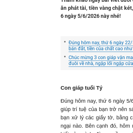
ăn phát tài, tiền vàng chật k
6 ngày 5/6/2026 này nhé!
Đúng hôm nay, thứ 6 ngày 22/
bán đắt, tiền của chất cao như
Chúc mừng 3 con giáp vận may
đuôi về nhà, ngập lối ngập cử
Con giáp tuổi Tý
Đúng hôm nay, thứ 6 ngày 5/
giúp trí tuệ của bạn trở nên 
bạn xử lý các giấy tờ, bằng 
ngại nào. Bên cạnh đó, hôm 