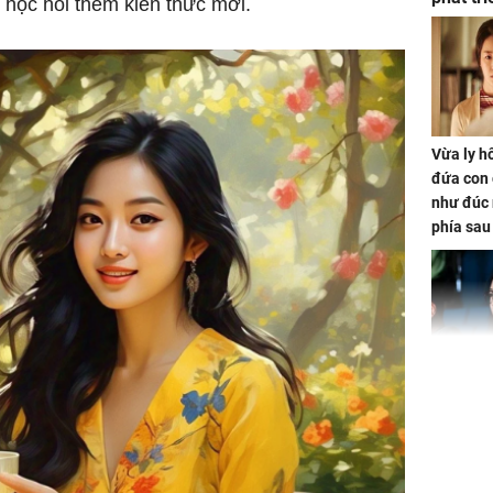
 học hỏi thêm kiến thức mới.
ảm đạm
Vừa ly hô
đứa con 
như đúc 
phía sau
Nhan sắc
con gái 
4 lần ph
bất ngờ