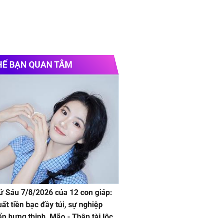
HỂ BẠN QUAN TÂM
hứ Sáu 7/8/2026 của 12 con giáp:
uất tiền bạc đầy túi, sự nghiệp
iển hưng thịnh, Mão - Thân tài lộc