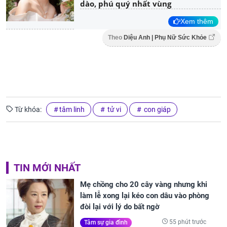
dào, phú quý nhất vùng
Xem thêm
Theo
Diệu Anh | Phụ Nữ Sức Khỏe
Từ khóa:
tâm linh
tử vi
con giáp
TIN MỚI NHẤT
Mẹ chồng cho 20 cây vàng nhưng khi
làm lễ xong lại kéo con dâu vào phòng
đòi lại với lý do bất ngờ
55 phút trước
Tâm sự gia đình