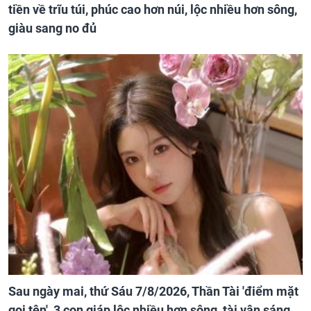
tiền về trĩu túi, phúc cao hơn núi, lộc nhiều hơn sông,
giàu sang no đủ
Sau ngày mai, thứ Sáu 7/8/2026, Thần Tài 'điểm mặt
gọi tên', 3 con giáp lộc nhiều hơn sông, tài vận sáng