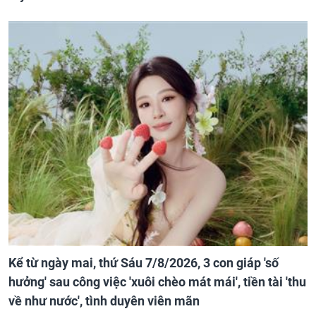
Kể từ ngày mai, thứ Sáu 7/8/2026, 3 con giáp 'số
hưởng' sau công việc 'xuôi chèo mát mái', tiền tài 'thu
về như nước', tình duyên viên mãn