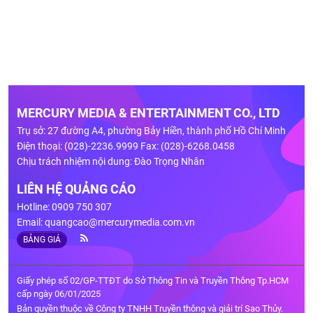
MERCURY MEDIA & ENTERTAINMENT CO., LTD
Trụ sở: 27 đường A4, phường Bảy Hiền, thành phố Hồ Chí Minh
Điện thoại: (028)-2236.9999 Fax: (028)-6268.0458
Chịu trách nhiệm nội dung: Đào Trọng Nhân
LIÊN HỆ QUẢNG CÁO
Hotline: 0909 750 307
Email:
quangcao@mercurymedia.com.vn
BẢNG GIÁ
Giấy phép số 02/GP-TTĐT do Sở Thông Tin và Truyền Thông Tp.HCM
cấp ngày 06/01/2025
Bản quyền thuộc về Công ty TNHH Truyền thông và giải trí Sao Thủy.