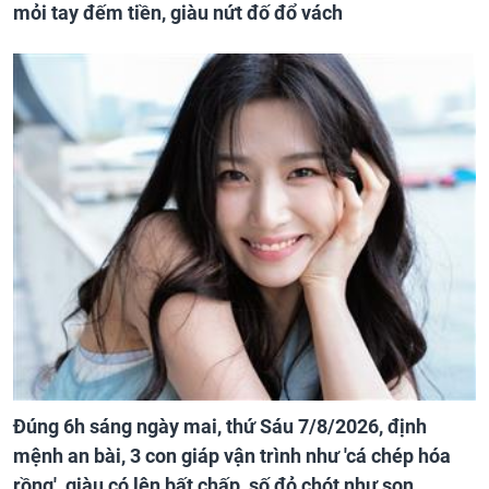
mỏi tay đếm tiền, giàu nứt đố đổ vách
Đúng 6h sáng ngày mai, thứ Sáu 7/8/2026, định
mệnh an bài, 3 con giáp vận trình như 'cá chép hóa
rồng', giàu có lên bất chấp, số đỏ chót như son