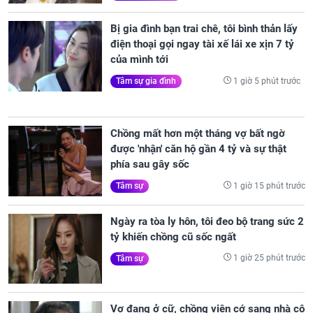
Bị gia đình bạn trai chê, tôi bình thản lấy
điện thoại gọi ngay tài xế lái xe xịn 7 tỷ
của mình tới
1 giờ 5 phút trước
Tâm sự gia đình
Chồng mất hơn một tháng vợ bất ngờ
được 'nhận' căn hộ gần 4 tỷ và sự thật
phía sau gây sốc
1 giờ 15 phút trước
Tâm sự
Ngày ra tòa ly hôn, tôi đeo bộ trang sức 2
tỷ khiến chồng cũ sốc ngất
1 giờ 25 phút trước
Tâm sự
Vợ đang ở cữ, chồng viện cớ sang nhà cô