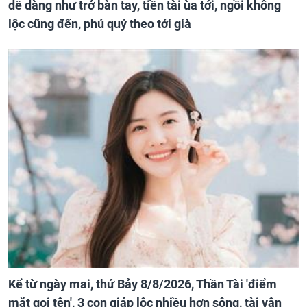
dễ dàng như trở bàn tay, tiền tài ùa tới, ngồi không
lộc cũng đến, phú quý theo tới già
Kể từ ngày mai, thứ Bảy 8/8/2026, Thần Tài 'điểm
mặt gọi tên', 3 con giáp lộc nhiều hơn sông, tài vận