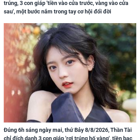
trúng, 3 con giáp 'tiền vào cửa trước, vàng vào cửa
sau', một bước nắm trong tay cơ hội đổi đời
Đúng 6h sáng ngày mai, thứ Bảy 8/8/2026, Thần Tài
chỉ đích danh 3 con giáp 'rơi trúng hố vàng', tiền bạc