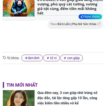
vượng, phú quý cát tường, vương
giả tột cùng, đếm tiền mãi không
hết
Xem thêm
Theo
Bích Liên | Phụ Nữ Sức Khỏe
Từ khóa:
tâm linh
tử vi
con giáp
TIN MỚI NHẤT
Qua đêm nay, 3 con giáp nhờ trúng số
độc đắc, tài lộc tăng gấp 10 lần, công
việc kiếm tiền nhiều vô kể