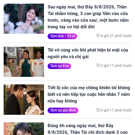
Sau ngày mai, thứ Bảy 8/8/2026, Thần
Tài nhắm trúng, 3 con giáp 'tiền vào cửa
trước, vàng vào cửa sau', một bước nắm
trong tay cơ hội đổi đời
4 giờ 27 phút trước
Tâm linh - Tử vi
Tôi vô cùng sốc khi phát hiện bí mật của
người yêu và chị gái
5 giờ 17 phút trước
Tâm sự Eva
Tiết lộ sốc của mẹ chồng khiến tôi không
biết có nên tiếp tục cuộc hôn nhân 7 năm
nữa hay không
6 giờ 17 phút trước
Tâm sự gia đình
Đúng 6h sáng ngày mai, thứ Bảy
8/8/2026, Thần Tài chỉ đích danh 3 con