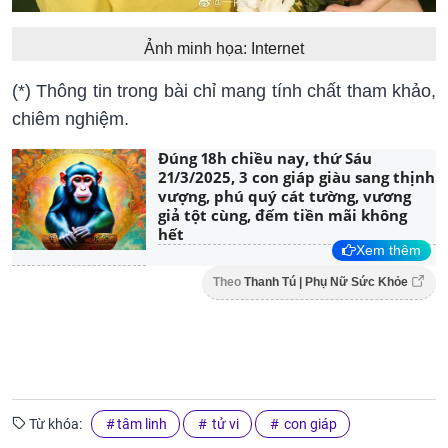
Ảnh minh họa: Internet
(*) Thông tin trong bài chỉ mang tính chất tham khảo,
chiêm nghiệm.
Đúng 18h chiều nay, thứ Sáu
21/3/2025, 3 con giáp giàu sang thịnh
vượng, phú quý cát tường, vương
giả tột cùng, đếm tiền mãi không
hết
Xem thêm
Theo
Thanh Tú | Phụ Nữ Sức Khỏe
Từ khóa:
tâm linh
tử vi
con giáp