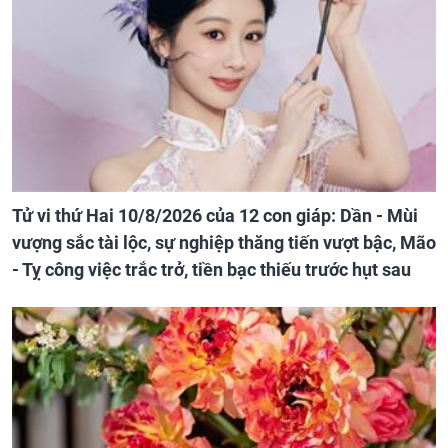
Tử vi thứ Hai 10/8/2026 của 12 con giáp: Dần - Mùi
vượng sắc tài lộc, sự nghiệp thăng tiến vượt bậc, Mão
- Tỵ công việc trắc trở, tiền bạc thiếu trước hụt sau