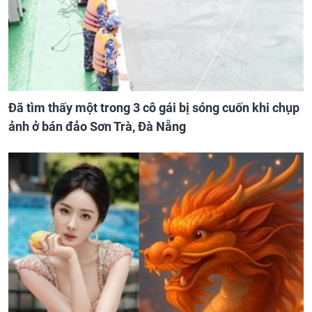
Đã tìm thấy một trong 3 cô gái bị sóng cuốn khi chụp
ảnh ở bán đảo Sơn Trà, Đà Nẵng