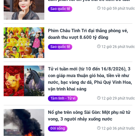
10 giờ 59 phút trước
Sao quốc tế
Phim Châu Tinh Trì đại thắng phòng vé,
doanh thu vượt 8.600 tỷ đồng
12 giờ 26 phút trước
Sao quốc tế
Tử vi tuần mới (từ 10 đến 16/8/2026), 3
con giáp mưa thuận gió hòa, tiền về như
nước, bạc vàng dư dả, Phú Quý Vinh Hoa,
vận trình khai sáng
12 giờ 29 phút trước
Tâm linh - Tử vi
Nổ ghe trên sông Sài Gòn: Một phụ nữ tử
vong, 3 người nhảy xuống nước
12 giờ 36 phút trước
Đời sống