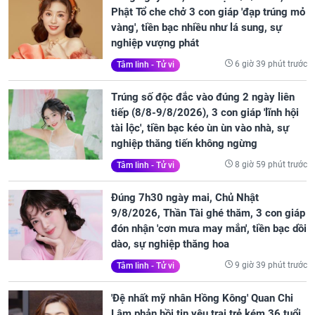
Phật Tổ che chở 3 con giáp 'đạp trúng mỏ
vàng', tiền bạc nhiều như lá sung, sự
nghiệp vượng phát
6 giờ 39 phút trước
Tâm linh - Tử vi
Trúng số độc đắc vào đúng 2 ngày liên
tiếp (8/8-9/8/2026), 3 con giáp 'lĩnh hội
tài lộc', tiền bạc kéo ùn ùn vào nhà, sự
nghiệp thăng tiến không ngừng
8 giờ 59 phút trước
Tâm linh - Tử vi
Đúng 7h30 ngày mai, Chủ Nhật
9/8/2026, Thần Tài ghé thăm, 3 con giáp
đón nhận 'cơn mưa may mắn', tiền bạc dồi
dào, sự nghiệp thăng hoa
9 giờ 39 phút trước
Tâm linh - Tử vi
'Đệ nhất mỹ nhân Hồng Kông' Quan Chi
Lâm phản hồi tin yêu trai trẻ kém 36 tuổi