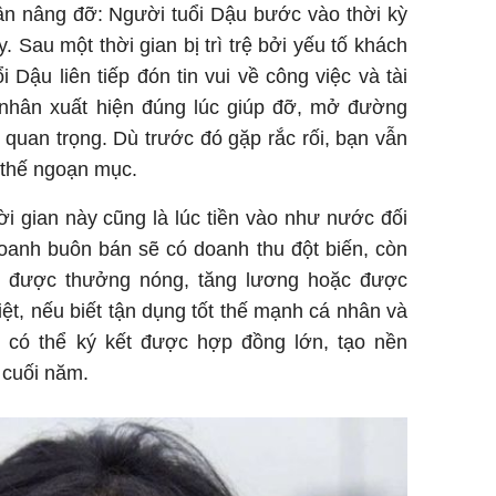
ân nâng đỡ: Người tuổi Dậu bước vào thời kỳ
 Sau một thời gian bị trì trệ bởi yếu tố khách
i Dậu liên tiếp đón tin vui về công việc và tài
nhân xuất hiện đúng lúc giúp đỡ, mở đường
 quan trọng. Dù trước đó gặp rắc rối, bạn vẫn
 thế ngoạn mục.
i gian này cũng là lúc tiền vào như nước đối
doanh buôn bán sẽ có doanh thu đột biến, còn
ễ được thưởng nóng, tăng lương hoặc được
iệt, nếu biết tận dụng tốt thế mạnh cá nhân và
 có thể ký kết được hợp đồng lớn, tạo nền
 cuối năm.