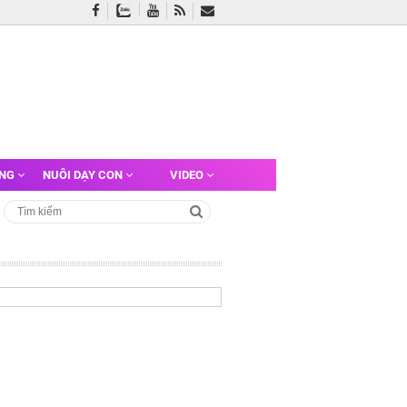
ỠNG
NUÔI DẠY CON
VIDEO