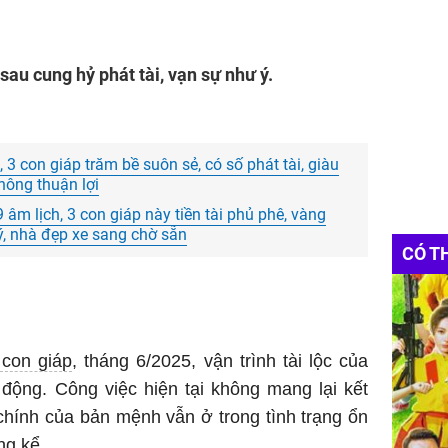
sau cung hỷ phát tài, vạn sự như ý.
 3 con giáp trăm bề suôn sẻ, có số phát tài, giàu
hông thuận lợi
g 9 âm lịch, 3 con giáp này tiền tài phủ phê, vàng
ý, nhà đẹp xe sang chờ sẵn
CÓ T
con giáp
, tháng 6/2025, vận trình tài lộc của
 động. Công việc hiện tại không mang lại kết
chính của bản mệnh vẫn ở trong tình trạng ổn
ng kể.