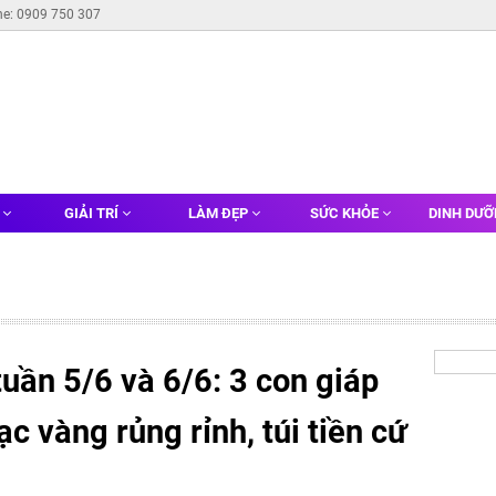
ne: 0909 750 307
G
GIẢI TRÍ
LÀM ĐẸP
SỨC KHỎE
DINH DƯ
uần 5/6 và 6/6: 3 con giáp
bạc vàng rủng rỉnh, túi tiền cứ