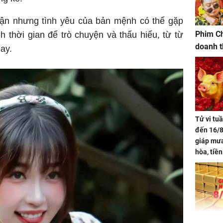
uận nhưng tình yêu của bản mệnh có thể gặp
Phim Ch
nh thời gian để trò chuyện và thấu hiểu, từ từ
doanh t
ay.
Tử vi tu
đến 16/8
giáp mưa
hòa, tiề
bạc vàng
Quý Vinh
trình kh