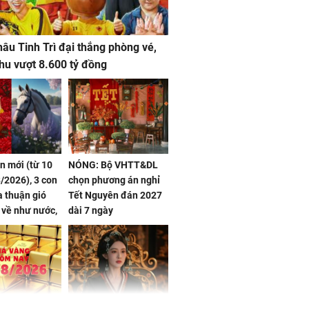
âu Tinh Trì đại thắng phòng vé,
hu vượt 8.600 tỷ đồng
ần mới (từ 10
NÓNG: Bộ VHTT&DL
/2026), 3 con
chọn phương án nghỉ
 thuận gió
Tết Nguyên đán 2027
n về như nước,
dài 7 ngày
 dư dả, Phú
 Hoa, vận
ai sáng