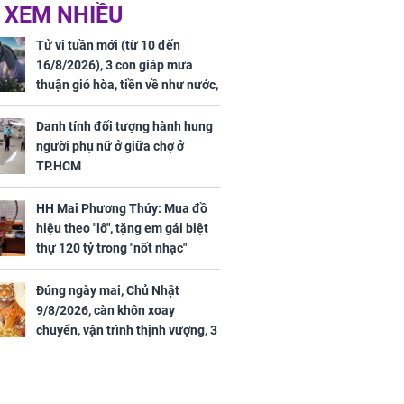
 hôm nay,
'Bách Hoa Sát' vừa kết
 XEM NHIỀU
/2026: Tăng
thúc, Mạnh Tử Nghĩa
44 triệu
đã vướng tranh luận
Tử vi tuần mới (từ 10 đến
ợng
16/8/2026), 3 con giáp mưa
thuận gió hòa, tiền về như nước,
bạc vàng dư dả, Phú Quý Vinh
Hoa, vận trình khai sáng
Danh tính đối tượng hành hung
người phụ nữ ở giữa chợ ở
TP.HCM
HH Mai Phương Thúy: Mua đồ
ngày cuối
hiệu theo "lô", tặng em gái biệt
âm lịch, 3 con
thự 120 tỷ trong "nốt nhạc"
ng phát Tài
 Quý trăm bề,
h Phượng
Đúng ngày mai, Chủ Nhật
m trọn cơ
9/8/2026, càn khôn xoay
sộ
chuyển, vận trình thịnh vượng, 3
con giáp nhận phúc khí nhà trời,
tình tiền đỏ như son, vận may
hanh thông