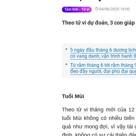
04/06/2025 16:00
Tâm linh - Tử vi
Theo tử vi dự đoán, 3 con giáp 
5 ngày đầu tháng 6 dương lịch,
có vang danh, vận trình hanh t
Từ rằm tháng 6 tới rằm thán
đeo đầy người, đại phú đại qu
Tuổi Mùi
Theo
tử vi
tháng mới của 12
tuổi Mùi không có nhiều biến
quả như mong đợi, vì vậy tài 
định, không có sự cải thiện đá