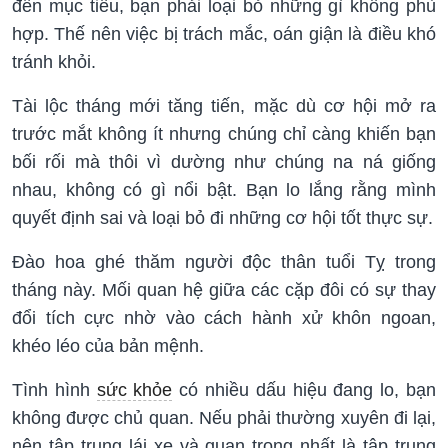
đến mục tiêu, bạn phải loại bỏ những gì không phù
hợp. Thế nên việc bị trách mắc, oán giận là điều khó
tránh khỏi.
Tài lộc tháng mới tăng tiến, mặc dù cơ hội mở ra
trước mắt không ít nhưng chúng chỉ càng khiến bạn
bối rối mà thôi vì dường như chúng na ná giống
nhau, không có gì nổi bật. Bạn lo lắng rằng mình
quyết định sai và loại bỏ đi những cơ hội tốt thực sự.
Đào hoa ghé thăm người độc thân tuổi Tỵ trong
tháng này. Mối quan hệ giữa các cặp đôi có sự thay
đổi tích cực nhờ vào cách hành xử khôn ngoan,
khéo léo của bản mệnh.
Tình hình
sức khỏe
có nhiều dấu hiệu đang lo, bạn
không được chủ quan. Nếu phải thường xuyên đi lại,
nên tập trung lái xe và quan trọng nhất là tập trung