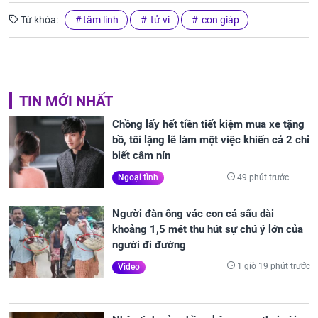
Từ khóa:
tâm linh
tử vi
con giáp
TIN MỚI NHẤT
Chồng lấy hết tiền tiết kiệm mua xe tặng
bồ, tôi lặng lẽ làm một việc khiến cả 2 chỉ
biết câm nín
49 phút trước
Ngoại tình
Người đàn ông vác con cá sấu dài
khoảng 1,5 mét thu hút sự chú ý lớn của
người đi đường
1 giờ 19 phút trước
Video