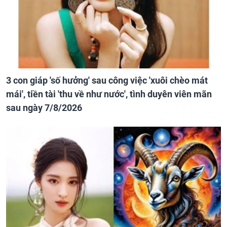
3 con giáp 'số hưởng' sau công việc 'xuôi chèo mát
mái', tiền tài 'thu về như nước', tình duyên viên mãn
sau ngày 7/8/2026