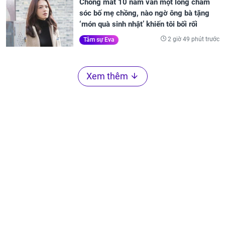
Chồng mất 10 năm vẫn một lòng chăm
sóc bố mẹ chồng, nào ngờ ông bà tặng
‘món quà sinh nhật’ khiến tôi bối rối
2 giờ 49 phút trước
Tâm sự Eva
Xem thêm