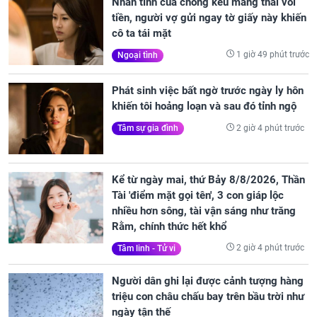
Nhân tình của chồng kêu mang thai vòi
tiền, người vợ gửi ngay tờ giấy này khiến
cô ta tái mặt
1 giờ 49 phút trước
Ngoại tình
Phát sinh việc bất ngờ trước ngày ly hôn
khiến tôi hoảng loạn và sau đó tỉnh ngộ
2 giờ 4 phút trước
Tâm sự gia đình
Kể từ ngày mai, thứ Bảy 8/8/2026, Thần
Tài 'điểm mặt gọi tên', 3 con giáp lộc
nhiều hơn sông, tài vận sáng như trăng
Rằm, chính thức hết khổ
2 giờ 4 phút trước
Tâm linh - Tử vi
Người dân ghi lại được cảnh tượng hàng
triệu con châu chấu bay trên bầu trời như
ngày tận thế