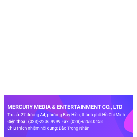
MERCURY MEDIA & ENTERTAINMENT CO., LTD
Trụ sở: 27 đường A4, phường Bảy Hiền, thành phố Hồ Chí Minh
Điện thoại: (028)-2236.9999 Fax: (028)-6268.0458
Chịu trách nhiệm nội dung: Đào Trọng Nhân