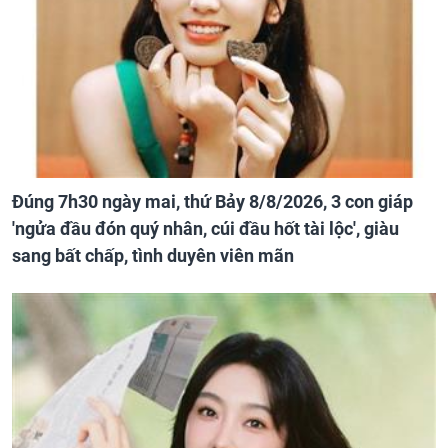
Đúng 7h30 ngày mai, thứ Bảy 8/8/2026, 3 con giáp
'ngửa đầu đón quý nhân, cúi đầu hốt tài lộc', giàu
sang bất chấp, tình duyên viên mãn