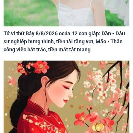
Tử vi thứ Bảy 8/8/2026 ocủa 12 con giáp: Dần - Dậu
sự nghiệp hưng thịnh, tiền tài tăng vọt, Mão - Thân
công việc bất trắc, tiền mất tật mang