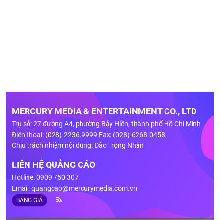
MERCURY MEDIA & ENTERTAINMENT CO., LTD
Trụ sở: 27 đường A4, phường Bảy Hiền, thành phố Hồ Chí Minh
Điện thoại: (028)-2236.9999 Fax: (028)-6268.0458
Chịu trách nhiệm nội dung: Đào Trọng Nhân
LIÊN HỆ QUẢNG CÁO
Hotline: 0909 750 307
Email:
quangcao@mercurymedia.com.vn
BẢNG GIÁ