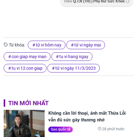
Theo
Q.T.N (TH) | Phụ Nữ Sức Khỏe
Từ khóa:
tử vi hôm nay
tử vi ngày mai
con giap may man
tu vi hang ngay
tu vi 12 con giap
tử vi ngày 11/3/2023
TIN MỚI NHẤT
Không cần lời thoại, ánh mắt Thừa Lỗi
vẫn đủ sức gây thương nhớ
28 phút trước
Sao quốc tế