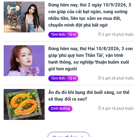
Đúng hôm nay, thứ 2 ngày 10/9/2026, 3
con giáp của cải bạt ngàn, sung sướng
nhiều tiền, liên tục sắm xe mua đất,
chuyển mình đột phá bất ngờ
3 giờ 18 phút trước
Tâm linh - Tử vi
Đúng hôm nay, thứ Hai 10/8/2026, 3 con
giáp 'phú quý hơn Thần Tài', vận trình
hanh thông, sự nghiệp 'thuận buồm xuôi
gió' hơn người
3 giờ 28 phút trước
Tâm linh - Tử vi
Ăn đu đủ khi bụng đói buổi sáng, cơ thể
sẽ thay đổi ra sao?
4 giờ 18 phút trước
Dinh dưỡng