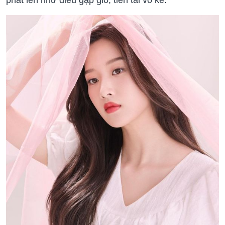
phất lên như diều gặp gió, tiền tài vô kể.