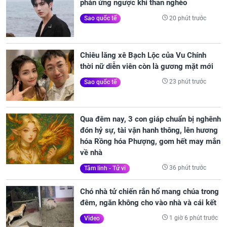
phản ứng ngược khi than nghèo
20 phút trước
Sao quốc tế
Chiêu lăng xê Bạch Lộc của Vu Chính
thời nữ diễn viên còn là gương mặt mới
23 phút trước
Sao quốc tế
Qua đêm nay, 3 con giáp chuẩn bị nghênh
đón hỷ sự, tài vận hanh thông, lên hương
hóa Rồng hóa Phượng, gom hết may mắn
về nhà
36 phút trước
Tâm linh - Tử vi
Chó nhà tử chiến rắn hổ mang chúa trong
đêm, ngăn không cho vào nhà và cái kết
1 giờ 6 phút trước
Video