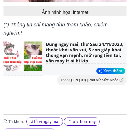
Ảnh minh họa: Internet
(*) Thông tin chỉ mang tính tham khảo, chiêm
nghiệm!
Đúng ngày mai, thứ Sáu 24/11/2023,
thoát khỏi vận xui, 3 con giáp khai
thông vận mệnh, mở rộng tiền tài,
vận may ít ai bì kịp
Xem thêm
Theo
Q.T.N (TH) | Phụ Nữ Sức Khỏe
Từ khóa:
tử vi ngày mai
tử vi hôm nay