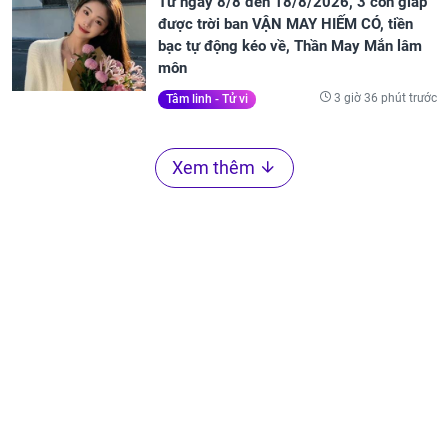
Từ ngày 8/8 đến 18/8/2026, 3 con giáp
được trời ban VẬN MAY HIẾM CÓ, tiền
bạc tự động kéo về, Thần May Mắn lâm
môn
3 giờ 36 phút trước
Tâm linh - Tử vi
Xem thêm