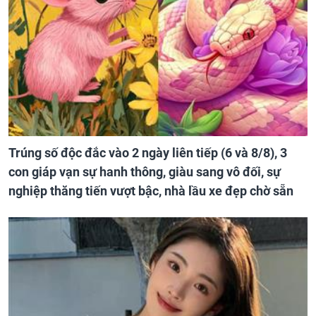
Trúng số độc đắc vào 2 ngày liên tiếp (6 và 8/8), 3
con giáp vạn sự hanh thông, giàu sang vô đối, sự
nghiệp thăng tiến vượt bậc, nhà lầu xe đẹp chờ sẵn