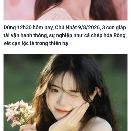
Đúng 12h30 hôm nay, Chủ Nhật 9/8/2026, 3 con giáp
tài vận hanh thông, sự nghiệp như 'cá chép hóa Rồng',
vét cạn lộc lá trong thiên hạ