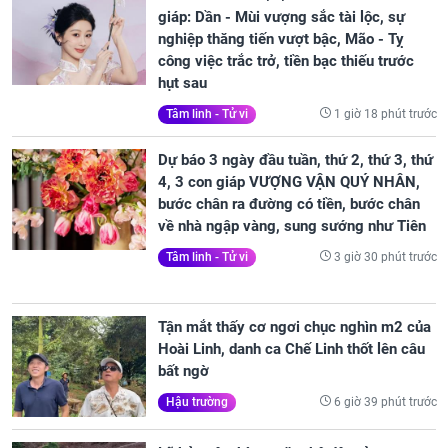
giáp: Dần - Mùi vượng sắc tài lộc, sự
nghiệp thăng tiến vượt bậc, Mão - Tỵ
công việc trắc trở, tiền bạc thiếu trước
hụt sau
1 giờ 18 phút trước
Tâm linh - Tử vi
Dự báo 3 ngày đầu tuần, thứ 2, thứ 3, thứ
4, 3 con giáp VƯỢNG VẬN QUÝ NHÂN,
bước chân ra đường có tiền, bước chân
về nhà ngập vàng, sung sướng như Tiên
3 giờ 30 phút trước
Tâm linh - Tử vi
Tận mắt thấy cơ ngơi chục nghìn m2 của
Hoài Linh, danh ca Chế Linh thốt lên câu
bất ngờ
6 giờ 39 phút trước
Hậu trường