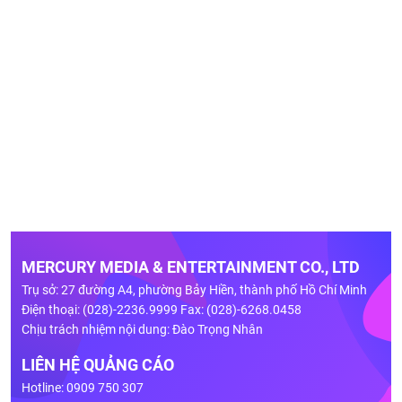
MERCURY MEDIA & ENTERTAINMENT CO., LTD
Trụ sở: 27 đường A4, phường Bảy Hiền, thành phố Hồ Chí Minh
Điện thoại: (028)-2236.9999 Fax: (028)-6268.0458
Chịu trách nhiệm nội dung: Đào Trọng Nhân
LIÊN HỆ QUẢNG CÁO
Hotline: 0909 750 307