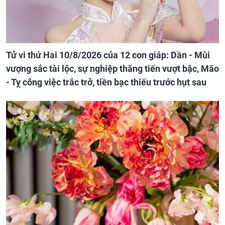
Tử vi thứ Hai 10/8/2026 của 12 con giáp: Dần - Mùi
vượng sắc tài lộc, sự nghiệp thăng tiến vượt bậc, Mão
- Tỵ công việc trắc trở, tiền bạc thiếu trước hụt sau