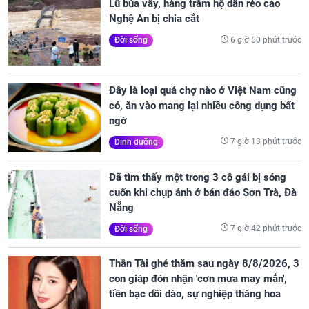
Lũ bủa vây, hàng trăm hộ dân rẻo cao
Nghệ An bị chia cắt
6 giờ 50 phút trước
Đời sống
Đây là loại quả chợ nào ở Việt Nam cũng
có, ăn vào mang lại nhiều công dụng bất
ngờ
7 giờ 13 phút trước
Dinh dưỡng
Đã tìm thấy một trong 3 cô gái bị sóng
cuốn khi chụp ảnh ở bán đảo Sơn Trà, Đà
Nẵng
7 giờ 42 phút trước
Đời sống
Thần Tài ghé thăm sau ngày 8/8/2026, 3
con giáp đón nhận 'cơn mưa may mắn',
tiền bạc dồi dào, sự nghiệp thăng hoa