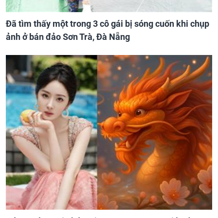
Đã tìm thấy một trong 3 cô gái bị sóng cuốn khi chụp
ảnh ở bán đảo Sơn Trà, Đà Nẵng