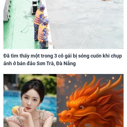
Đã tìm thấy một trong 3 cô gái bị sóng cuốn khi chụp
ảnh ở bán đảo Sơn Trà, Đà Nẵng