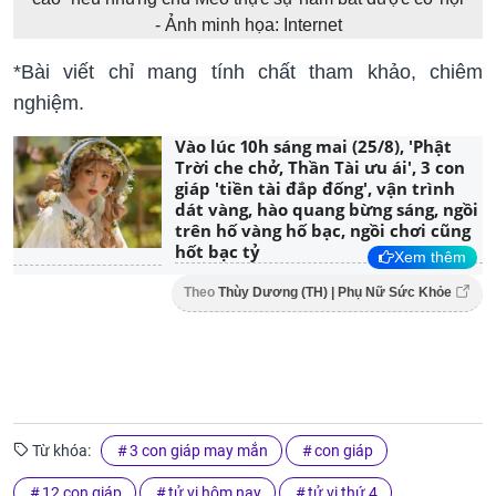
- Ảnh minh họa: Internet
*Bài viết chỉ mang tính chất tham khảo, chiêm
nghiệm.
Vào lúc 10h sáng mai (25/8), 'Phật
Trời che chở, Thần Tài ưu ái', 3 con
giáp 'tiền tài đắp đống', vận trình
dát vàng, hào quang bừng sáng, ngồi
trên hố vàng hố bạc, ngồi chơi cũng
hốt bạc tỷ
Xem thêm
Theo
Thùy Dương (TH) | Phụ Nữ Sức Khỏe
Từ khóa:
3 con giáp may mắn
con giáp
12 con giáp
tử vi hôm nay
tử vi thứ 4