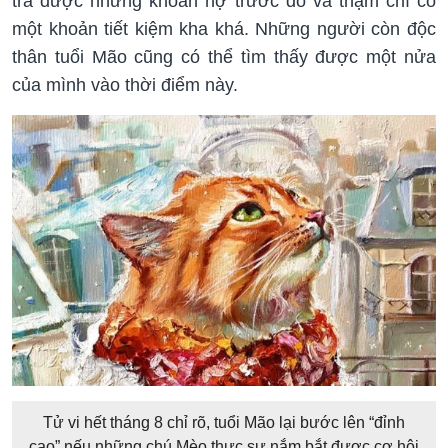
trả được những khoản nợ trước đó và thậm chí có
một khoản tiết kiệm kha khá. Những người còn độc
thân tuổi Mão cũng có thể tìm thấy được một nửa
của mình vào thời điểm này.
Tử vi hết tháng 8 chỉ rõ, tuổi Mão lại bước lên “đỉnh
cao” nếu những chú Mèo thực sự nắm bắt được cơ hội