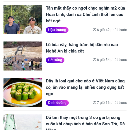
Tận mắt thấy cơ ngơi chục nghìn m2 của
Hoài Linh, danh ca Chế Linh thốt lên câu
bất ngờ
6 giờ 42 phút trước
Hậu trường
Lũ bủa vây, hàng trăm hộ dân rẻo cao
Nghệ An bị chia cắt
6 giờ 54 phút trước
Đời sống
Đây là loại quả chợ nào ở Việt Nam cũng
có, ăn vào mang lại nhiều công dụng bất
ngờ
7 giờ 16 phút trước
Dinh dưỡng
Đã tìm thấy một trong 3 cô gái bị sóng
cuốn khi chụp ảnh ở bán đảo Sơn Trà, Đà