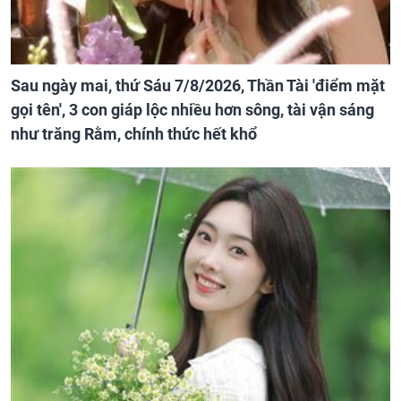
Sau ngày mai, thứ Sáu 7/8/2026, Thần Tài 'điểm mặt
gọi tên', 3 con giáp lộc nhiều hơn sông, tài vận sáng
như trăng Rằm, chính thức hết khổ