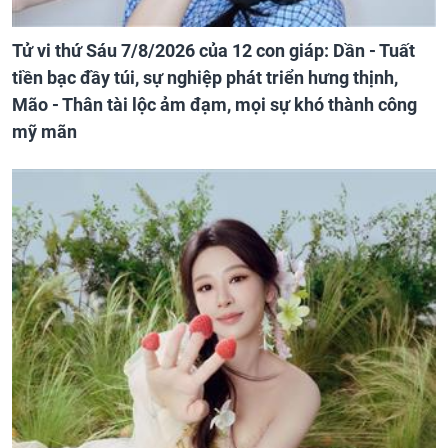
Tử vi thứ Sáu 7/8/2026 của 12 con giáp: Dần - Tuất
tiền bạc đầy túi, sự nghiệp phát triển hưng thịnh,
Mão - Thân tài lộc ảm đạm, mọi sự khó thành công
mỹ mãn