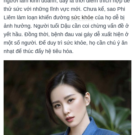
người làm kinh doanh, đây là thời điểm thích hợp để
thử sức với những lĩnh vực mới. Chưa kể, sao Phi
Liêm làm loạn khiến đường
sức khỏe
của họ dễ bị
ảnh hưởng. Người tuổi Dậu cần coi chừng vấn đề ở
yết hầu. Đồng thời, bệnh đau vai gáy dễ xuất hiện ở
một số người. Để duy trì sức khỏe, họ cần chú ý ăn
nhạt để thúc đẩy hệ tiêu hóa.