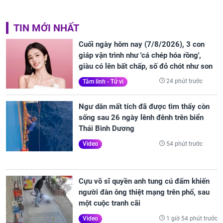
TIN MỚI NHẤT
Cuối ngày hôm nay (7/8/2026), 3 con
giáp vận trình như 'cá chép hóa rồng',
giàu có lên bất chấp, số đỏ chót như son
24 phút trước
Tâm linh - Tử vi
Ngư dân mất tích đã được tìm thấy còn
sống sau 26 ngày lênh đênh trên biển
Thái Bình Dương
54 phút trước
Video
Cựu võ sĩ quyền anh tung cú đấm khiến
người đàn ông thiệt mạng trên phố, sau
một cuộc tranh cãi
1 giờ 54 phút trước
Video