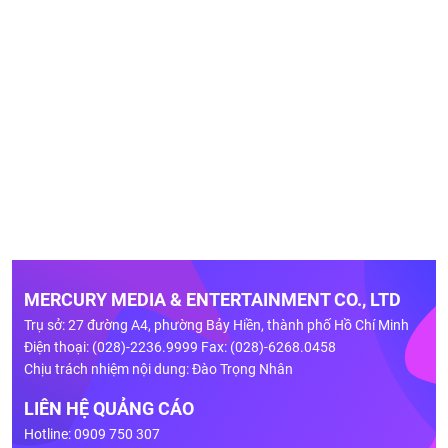
MERCURY MEDIA & ENTERTAINMENT CO., LTD
Trụ sở: 27 đường A4, phường Bảy Hiền, thành phố Hồ Chí Minh
Điện thoại: (028)-2236.9999 Fax: (028)-6268.0458
Chịu trách nhiệm nội dung: Đào Trọng Nhân
LIÊN HỆ QUẢNG CÁO
Hotline: 0909 750 307