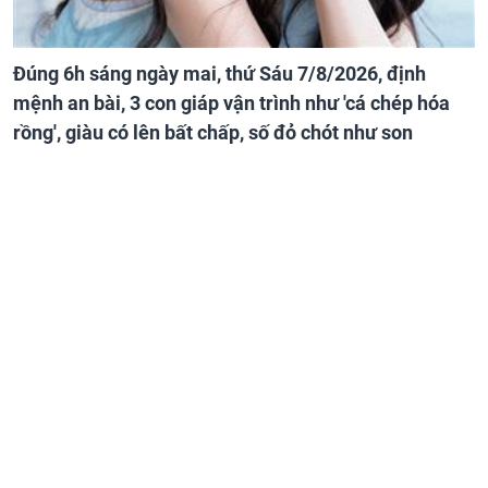
Đúng 6h sáng ngày mai, thứ Sáu 7/8/2026, định
mệnh an bài, 3 con giáp vận trình như 'cá chép hóa
rồng', giàu có lên bất chấp, số đỏ chót như son