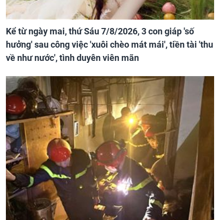
Kể từ ngày mai, thứ Sáu 7/8/2026, 3 con giáp 'số
hưởng' sau công việc 'xuôi chèo mát mái', tiền tài 'thu
về như nước', tình duyên viên mãn