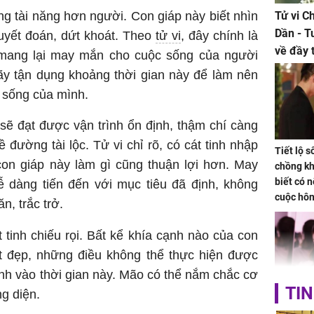
 tài năng hơn người. Con giáp này biết nhìn
Tử vi C
Dần - T
quyết đoán, dứt khoát. Theo
tử vi
, đây chính là
về đầy 
 mang lại may mắn cho cuộc sống của người
tiền bạc
ãy tận dụng khoảng thời gian này để làm nên
 sống của mình.
sẽ đạt được vận trình ổn định, thậm chí càng
ề đường tài lộc. Tử vi chỉ rõ, có cát tinh nhập
Tiết lộ 
on giáp này làm gì cũng thuận lợi hơn. May
chồng kh
biết có n
dàng tiến đến với mục tiêu đã định, không
cuộc hô
n, trắc trở.
nữa hay
tinh chiếu rọi. Bất kể khía cạnh nào của con
ốt đẹp, những điều không thể thực hiện được
nh vào thời gian này. Mão có thể nắm chắc cơ
TIN
g diện.
Triệu Lộ