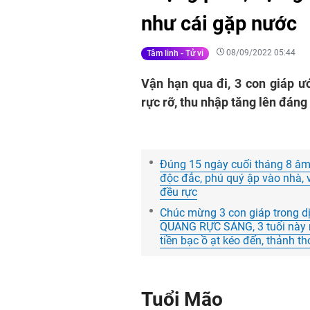
như cái gặp nước
08/09/2022 05:44
Tâm linh - Tử vi
Vận hạn qua đi, 3 con giáp ướ
rực rỡ, thu nhập tăng lên đáng
Đúng 15 ngày cuối tháng 8 âm l
độc đắc, phú quý ập vào nhà, vặ
đều rực
Chúc mừng 3 con giáp trong dị
QUANG RỰC SÁNG, 3 tuổi này mặ
tiền bạc ồ ạt kéo đến, thảnh t
Tuổi Mão