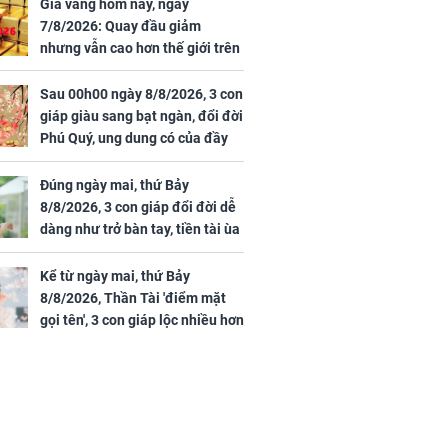
 vùng an toàn
cấp phép cho sản
Giá vàng hôm nay, ngày
phẩm làm đẹp từ tế
7/8/2026: Quay đầu giảm
bào gốc người
nhưng vẫn cao hơn thế giới trên
7 triệu đồng
Sau 00h00 ngày 8/8/2026, 3 con
giáp giàu sang bạt ngàn, đổi đời
Phú Quý, ung dung có của đầy
uyên ăn loại
nhà, ngày càng hưng thịnh sung
ai này, cơ thể
túc
Đúng ngày mai, thứ Bảy
được 4 lợi ích
8/8/2026, 3 con giáp đổi đời dễ
dàng như trở bàn tay, tiền tài ùa
tới, ngồi không lộc cũng đến,
phú quý theo tới già
Kể từ ngày mai, thứ Bảy
8/8/2026, Thần Tài 'điểm mặt
gọi tên', 3 con giáp lộc nhiều hơn
sông, tài vận sáng như trăng
Rằm, chính thức hết khổ