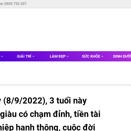
ne: 0909 750 307
G
GIẢI TRÍ
LÀM ĐẸP
SỨC KHỎE
DINH DƯ
(8/9/2022), 3 tuổi này
giàu có chạm đỉnh, tiền tài
hiệp hanh thông, cuộc đời