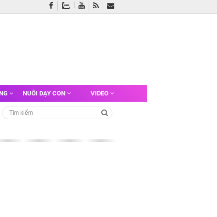
ỠNG
NUÔI DẠY CON
VIDEO