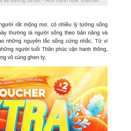
à về đường tài lộc - Ảnh minh họa: Internet
người rất mộng mơ, có nhiều lý tưởng sống
 này thường là người sống theo bản năng và
vào những nguyên tắc sống cứng nhắc. Tử vi
 những người tuổi Thân phúc vận hanh thông,
ũng vô cùng ghen tỵ.