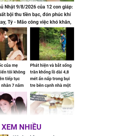
hủ Nhật 9/8/2026 của 12 con giáp:
uất bội thu tiền bạc, đón phúc khí
tay, Tý - Mão công việc khó khăn,
 đội nón ra đi
sốc của mẹ
Phát hiện và bắt sống
iến tôi không
trăn khổng lồ dài 4,8
ên tiếp tục
mét ẩn nấp trong bụi
n nhân 7 năm
tre bên cạnh nhà một
 không
cụ bà
 XEM NHIỀU
 Tư muốn bứt
NÓNG: Bộ Y tế chưa