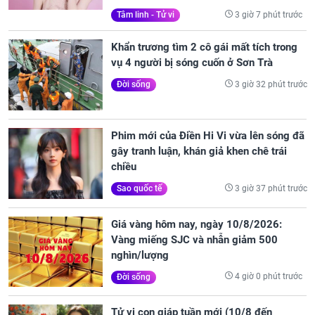
3 giờ 7 phút trước
Tâm linh - Tử vi
Khẩn trương tìm 2 cô gái mất tích trong
vụ 4 người bị sóng cuốn ở Sơn Trà
3 giờ 32 phút trước
Đời sống
Phim mới của Điền Hi Vi vừa lên sóng đã
gây tranh luận, khán giả khen chê trái
chiều
3 giờ 37 phút trước
Sao quốc tế
Giá vàng hôm nay, ngày 10/8/2026:
Vàng miếng SJC và nhẫn giảm 500
nghìn/lượng
4 giờ 0 phút trước
Đời sống
Tử vi con giáp tuần mới (10/8 đến