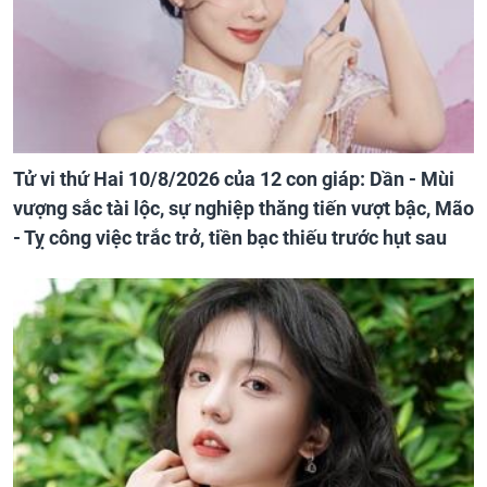
Tử vi thứ Hai 10/8/2026 của 12 con giáp: Dần - Mùi
vượng sắc tài lộc, sự nghiệp thăng tiến vượt bậc, Mão
- Tỵ công việc trắc trở, tiền bạc thiếu trước hụt sau