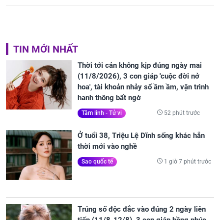
TIN MỚI NHẤT
Thời tới cản không kịp đúng ngày mai
(11/8/2026), 3 con giáp 'cuộc đời nở
hoa', tài khoản nhảy số ầm ầm, vận trình
hanh thông bất ngờ
52 phút trước
Tâm linh - Tử vi
Ở tuổi 38, Triệu Lệ Dĩnh sống khác hẳn
thời mới vào nghề
1 giờ 7 phút trước
Sao quốc tế
Trúng số độc đắc vào đúng 2 ngày liên
tiếp (11/8-12/8), 3 con giáp hồng phúc