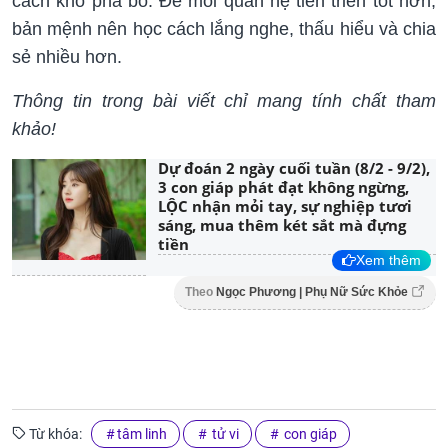
cách khó phá bỏ. Để mối quan hệ tiến triển tốt hơn,
bản mệnh nên học cách lắng nghe, thấu hiểu và chia
sẻ nhiều hơn.
Thông tin trong bài viết chỉ mang tính chất tham
khảo!
Dự đoán 2 ngày cuối tuần (8/2 - 9/2),
3 con giáp phát đạt không ngừng,
LỘC nhận mỏi tay, sự nghiệp tươi
sáng, mua thêm két sắt mà đựng
tiền
Xem thêm
Theo
Ngọc Phương | Phụ Nữ Sức Khỏe
Từ khóa:
tâm linh
tử vi
con giáp