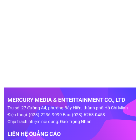
MERCURY MEDIA & ENTERTAINMENT CO., LTD
Trụ sở: 27 đường A4, phường Bảy Hiền, thành phố Hồ Chí Minh
Điện thoại: (028)-2236.9999 Fax: (028)-6268.0458
Chịu trách nhiệm nội dung: Đào Trọng Nhân
LIÊN HỆ QUẢNG CÁO