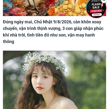
✕
Đúng ngày mai, Chủ Nhật 9/8/2026, càn khôn xoay
chuyển, vận trình thịnh vượng, 3 con giáp nhận phúc
khí nhà trời, tình tiền đỏ như son, vận may hanh
thông