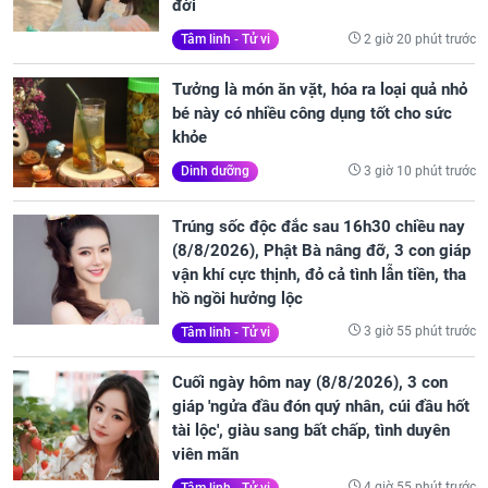
đời
2 giờ 20 phút trước
Tâm linh - Tử vi
Tưởng là món ăn vặt, hóa ra loại quả nhỏ
bé này có nhiều công dụng tốt cho sức
khỏe
3 giờ 10 phút trước
Dinh dưỡng
Trúng sốc độc đắc sau 16h30 chiều nay
(8/8/2026), Phật Bà nâng đỡ, 3 con giáp
vận khí cực thịnh, đỏ cả tình lẫn tiền, tha
hồ ngồi hưởng lộc
3 giờ 55 phút trước
Tâm linh - Tử vi
Cuối ngày hôm nay (8/8/2026), 3 con
giáp 'ngửa đầu đón quý nhân, cúi đầu hốt
tài lộc', giàu sang bất chấp, tình duyên
viên mãn
4 giờ 55 phút trước
Tâm linh - Tử vi