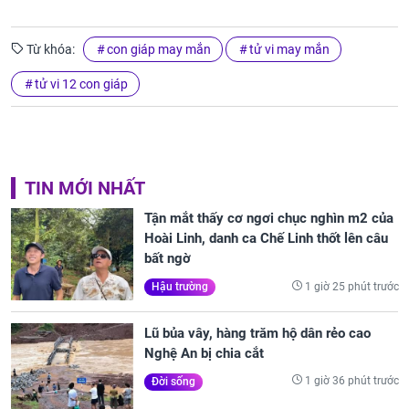
Từ khóa:
con giáp may mắn
tử vi may mắn
tử vi 12 con giáp
TIN MỚI NHẤT
Tận mắt thấy cơ ngơi chục nghìn m2 của
Hoài Linh, danh ca Chế Linh thốt lên câu
bất ngờ
1 giờ 25 phút trước
Hậu trường
Lũ bủa vây, hàng trăm hộ dân rẻo cao
Nghệ An bị chia cắt
1 giờ 36 phút trước
Đời sống