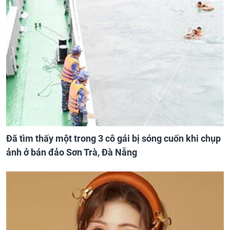
Đã tìm thấy một trong 3 cô gái bị sóng cuốn khi chụp
ảnh ở bán đảo Sơn Trà, Đà Nẵng