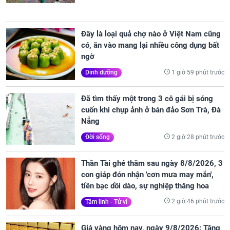
Đây là loại quả chợ nào ở Việt Nam cũng
có, ăn vào mang lại nhiều công dụng bất
ngờ
1 giờ 59 phút trước
Dinh dưỡng
Đã tìm thấy một trong 3 cô gái bị sóng
cuốn khi chụp ảnh ở bán đảo Sơn Trà, Đà
Nẵng
2 giờ 28 phút trước
Đời sống
Thần Tài ghé thăm sau ngày 8/8/2026, 3
con giáp đón nhận 'cơn mưa may mắn',
tiền bạc dồi dào, sự nghiệp thăng hoa
2 giờ 46 phút trước
Tâm linh - Tử vi
Giá vàng hôm nay, ngày 9/8/2026: Tăng