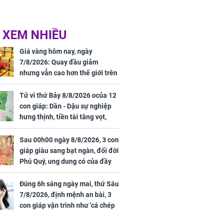
 XEM NHIỀU
Giá vàng hôm nay, ngày
7/8/2026: Quay đầu giảm
nhưng vẫn cao hơn thế giới trên
7 triệu đồng
Tử vi thứ Bảy 8/8/2026 ocủa 12
con giáp: Dần - Dậu sự nghiệp
hưng thịnh, tiền tài tăng vọt,
Mão - Thân công việc bất trắc,
tiền mất tật mang
Sau 00h00 ngày 8/8/2026, 3 con
giáp giàu sang bạt ngàn, đổi đời
Phú Quý, ung dung có của đầy
nhà, ngày càng hưng thịnh sung
túc
Đúng 6h sáng ngày mai, thứ Sáu
7/8/2026, định mệnh an bài, 3
con giáp vận trình như 'cá chép
hóa rồng', giàu có lên bất chấp,