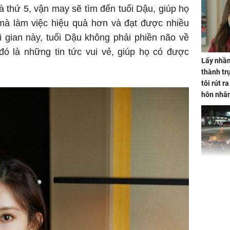
à thứ 5, vận may sẽ tìm đến tuổi Dậu, giúp họ
 mà làm việc hiệu quả hơn và đạt được nhiều
ời gian này, tuổi Dậu không phải phiền não về
ó là những tin tức vui vẻ, giúp họ có được
Lấy nhầm
thành trụ
tôi rút r
hôn nhâ
TP.HCM:
tử vong 
làm về t
nghiệp 