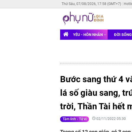
Thứ Sáu, 07/08/2026, 17:58 (GMT+7)
Hotl
YÊU - HÔN NHÂN
ĐỜI SỐN
Bước sang thứ 4 và
lá số giàu sang, t
trời, Thần Tài hết
02/11/2022 05:30
Tâm linh - Tử vi
Trong số 12 con giáp, có 3 con