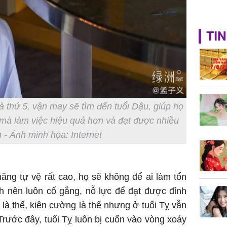
TIN
à thứ 5, vận may sẽ tìm đến tuổi Dậu, giúp họ
y mà làm việc hiệu quả hơn và đạt được nhiều
h - Ảnh minh họa: Internet
ăng tự vệ rất cao, họ sẽ không để ai làm tổn
h nên luôn cố gắng, nỗ lực để đạt được đỉnh
à thế, kiên cường là thế nhưng ở tuổi Tỵ vẫn
rước đây, tuổi Tỵ luôn bị cuốn vào vòng xoáy