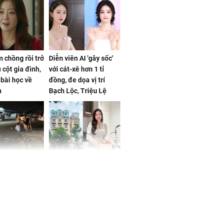
 chồng rồi trở
Diễn viên AI 'gây sốc'
 cột gia đình,
với cát-xê hơn 1 tỉ
a bài học về
đồng, đe dọa vị trí
n
Bạch Lộc, Triệu Lệ
Dĩnh
 Nữ công nhân
Đỗ Mỹ Linh hé lộ góc
trên đường đi
bếp chill của nhà mới -
rong khu công
cạnh biệt thự bầu Hiển
Sóng Thần