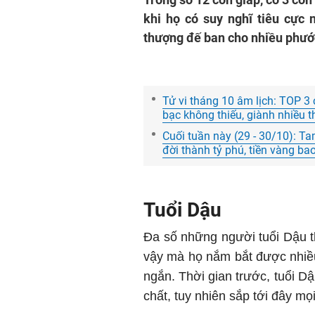
khi họ có suy nghĩ tiêu cực
thượng đế ban cho nhiều phướ
Tử vi tháng 10 âm lịch: TOP 3 
bạc không thiếu, giành nhiều t
Cuối tuần này (29 - 30/10): Ta
đời thành tỷ phú, tiền vàng ba
Tuổi Dậu
Đa số những người tuổi Dậu th
vậy mà họ nắm bắt được nhiều 
ngắn. Thời gian trước, tuổi Dậu
chất, tuy nhiên sắp tới đây mọ