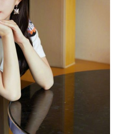
Sau 00h
8/8/2026
giàu san
đổi đời 
dung có 
ngày càn
sung túc