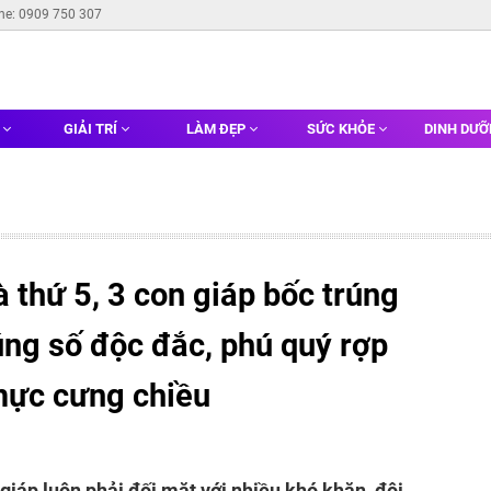
ine: 0909 750 307
G
GIẢI TRÍ
LÀM ĐẸP
SỨC KHỎE
DINH DƯ
 thứ 5, 3 con giáp bốc trúng
rúng số độc đắc, phú quý rợp
 mực cưng chiều
 giáp luôn phải đối mặt với nhiều khó khăn, đôi