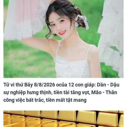
Tử vi thứ Bảy 8/8/2026 ocủa 12 con giáp: Dần - Dậu
sự nghiệp hưng thịnh, tiền tài tăng vọt, Mão - Thân
công việc bất trắc, tiền mất tật mang