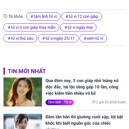
Từ khóa:
tâm linh tử vi
tử vi 12 con giáp
tử vi 3 con giáp may mắn
tử vi ngày mai
tử vi thứ sáu
tử vi ngày 25/11
xem tử vi
TIN MỚI NHẤT
Qua đêm nay, 3 con giáp nhờ trúng số
độc đắc, tài lộc tăng gấp 10 lần, công
việc kiếm tiền nhiều vô kể
2 giờ 33 phút trước
Tâm linh - Tử vi
Đêm tân hôn thì giường cưới sập, tôi bật
khóc khi biết nguồn gốc của chiếc