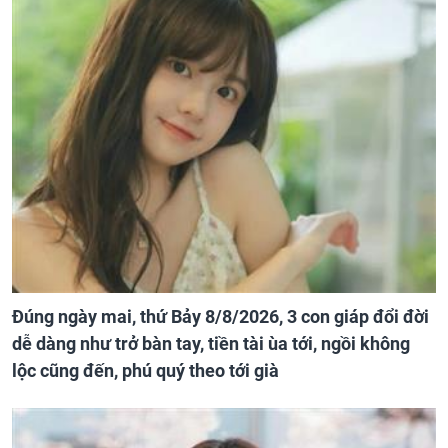
Đúng ngày mai, thứ Bảy 8/8/2026, 3 con giáp đổi đời
dễ dàng như trở bàn tay, tiền tài ùa tới, ngồi không
lộc cũng đến, phú quý theo tới già