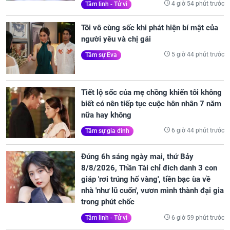
4 giờ 54 phút trước
Tâm linh - Tử vi
Tôi vô cùng sốc khi phát hiện bí mật của
người yêu và chị gái
5 giờ 44 phút trước
Tâm sự Eva
Tiết lộ sốc của mẹ chồng khiến tôi không
biết có nên tiếp tục cuộc hôn nhân 7 năm
nữa hay không
6 giờ 44 phút trước
Tâm sự gia đình
Đúng 6h sáng ngày mai, thứ Bảy
8/8/2026, Thần Tài chỉ đích danh 3 con
giáp 'rơi trúng hố vàng', tiền bạc ùa về
nhà 'như lũ cuốn', vươn mình thành đại gia
trong phút chốc
6 giờ 59 phút trước
Tâm linh - Tử vi