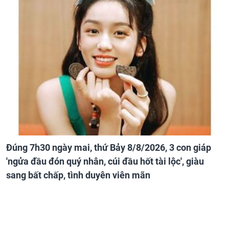
Đúng 7h30 ngày mai, thứ Bảy 8/8/2026, 3 con giáp
'ngửa đầu đón quý nhân, cúi đầu hốt tài lộc', giàu
sang bất chấp, tình duyên viên mãn