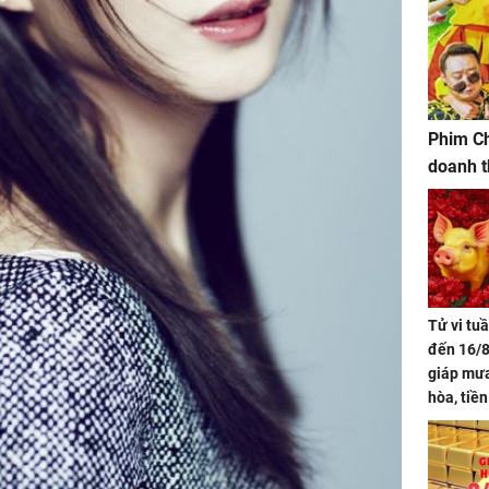
Phim Ch
doanh t
Tử vi tu
đến 16/8
giáp mưa
hòa, tiề
bạc vàng
Quý Vinh
trình kh