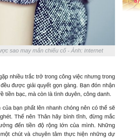
Giá vàng
ngày 8/8
vọt lên 1
đồng/lư
được sao may mắn chiếu cố - Ảnh: Internet
gặp nhiều trắc trở trong công việc nhưng trong
g đều được giải quyết gọn gàng. Bạn đón nhận
Trong 4 
 về tiền bạc, mà còn là tình duyên, công danh.
tháng 6 
giáp vượ
h của bạn phất lên nhanh chóng nên có thể sẽ
Lộc, Phú
 ghét. Thế nên Thân hãy bình tĩnh, đừng mắc
đổi mện
ưởng đến tiền độ rộng lớn của mình. Những
Hoàng, ô
ngơi đồ 
ại một chút và chuyên tâm thực hiện những dự