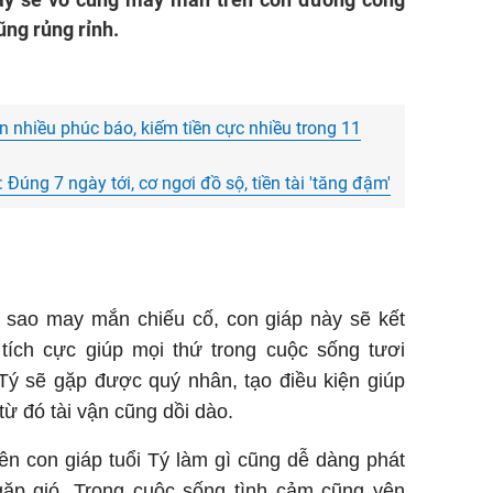
cũng rủng rỉnh.
 nhiều phúc báo, kiếm tiền cực nhiều trong 11
 Đúng 7 ngày tới, cơ ngơi đồ sộ, tiền tài 'tăng đậm'
c sao may mắn chiếu cố, con giáp này sẽ kết
ích cực giúp mọi thứ trong cuộc sống tươi
Tý sẽ gặp được quý nhân, tạo điều kiện giúp
từ đó tài vận cũng dồi dào.
n con giáp tuổi Tý làm gì cũng dễ dàng phát
 gặp gió. Trong cuộc sống tình cảm cũng yên