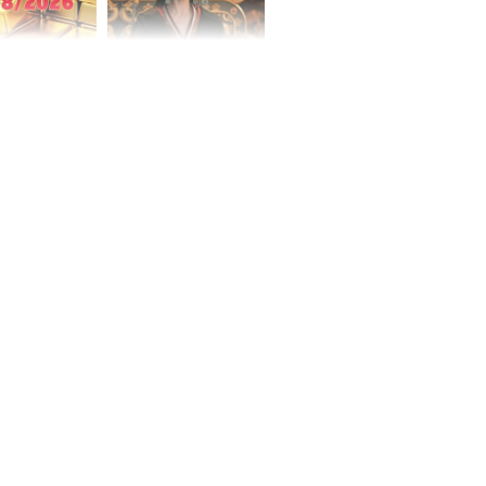
 hôm nay,
'Bách Hoa Sát' vừa kết
/2026: Tăng
thúc, Mạnh Tử Nghĩa
44 triệu
đã vướng tranh luận
ợng
ngày cuối
âm lịch, 3 con
ng phát Tài
 Quý trăm bề,
h Phượng
m trọn cơ
sộ