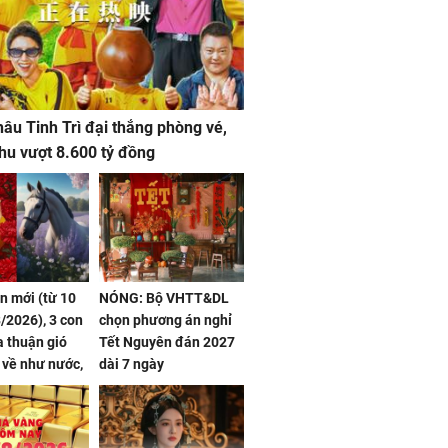
âu Tinh Trì đại thắng phòng vé,
hu vượt 8.600 tỷ đồng
ần mới (từ 10
NÓNG: Bộ VHTT&DL
/2026), 3 con
chọn phương án nghỉ
 thuận gió
Tết Nguyên đán 2027
n về như nước,
dài 7 ngày
 dư dả, Phú
 Hoa, vận
ai sáng