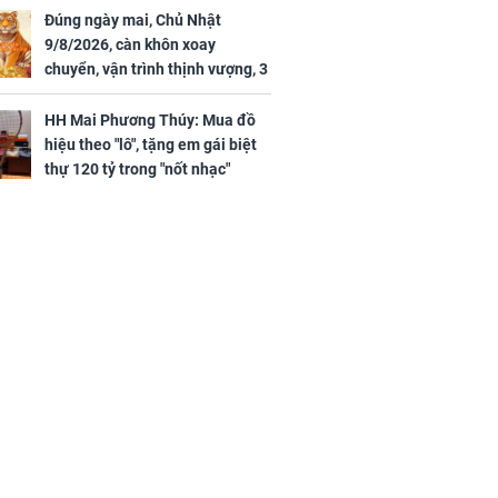
Đúng ngày mai, Chủ Nhật
9/8/2026, càn khôn xoay
chuyển, vận trình thịnh vượng, 3
con giáp nhận phúc khí nhà trời,
tình tiền đỏ như son, vận may
HH Mai Phương Thúy: Mua đồ
hanh thông
hiệu theo "lô", tặng em gái biệt
thự 120 tỷ trong "nốt nhạc"