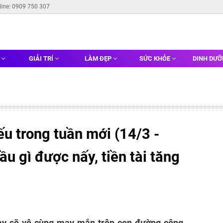
line: 0909 750 307
G
GIẢI TRÍ
LÀM ĐẸP
SỨC KHỎE
DINH DƯ
u trong tuần mới (14/3 -
ầu gì được nấy, tiền tài tăng
này sẽ vô cùng may mắn trên con đường công