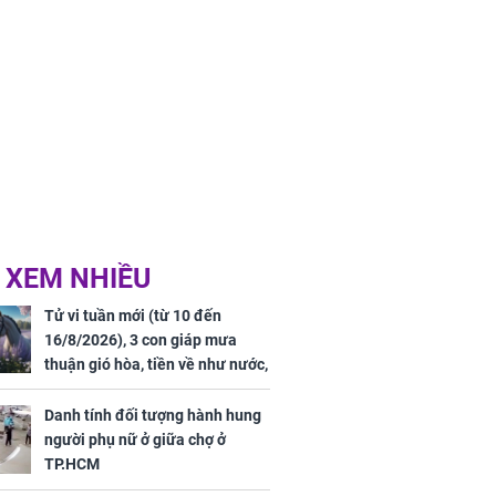
 XEM NHIỀU
Tử vi tuần mới (từ 10 đến
16/8/2026), 3 con giáp mưa
thuận gió hòa, tiền về như nước,
bạc vàng dư dả, Phú Quý Vinh
Hoa, vận trình khai sáng
Danh tính đối tượng hành hung
người phụ nữ ở giữa chợ ở
TP.HCM