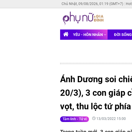
Chủ Nhật, 09/08/2026, 01:19 (GMT+7)
Hot
YÊU - HÔN NHÂN
ĐỜI SỐN
Ánh Dương soi chiế
20/3), 3 con giáp c
vọt, thu lộc tứ phía
13/03/2022 15:00
Tâm linh - Tử vi
Trong tuần mới, 3 con giáp 