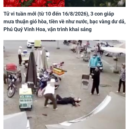
Tử vi tuần mới (từ 10 đến 16/8/2026), 3 con giáp
mưa thuận gió hòa, tiền về như nước, bạc vàng dư dả,
Phú Quý Vinh Hoa, vận trình khai sáng