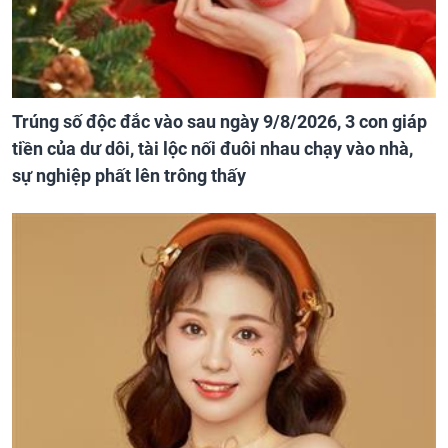
Trúng số độc đắc vào sau ngày 9/8/2026, 3 con giáp
tiền của dư dôi, tài lộc nối đuôi nhau chạy vào nhà,
sự nghiệp phất lên trông thấy