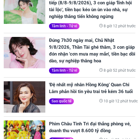
tiếp (8/8-9/8/2026), 3 con giáp 'lĩnh hội
tài lộc', tiền bạc kéo ùn ùn vào nhà, sự
nghiệp thăng tiến không ngừng
8 giờ 12 phút trước
Tâm linh - Tử vi
Đúng 7h30 ngày mai, Chủ Nhật
9/8/2026, Thần Tài ghé thăm, 3 con giáp
đón nhận 'cơn mưa may mắn', tiền bạc dồi
dào, sự nghiệp thăng hoa
8 giờ 52 phút trước
Tâm linh - Tử vi
'Đệ nhất mỹ nhân Hồng Kông' Quan Chi
Lâm phản hồi tin yêu trai trẻ kém 36 tuổi
10 giờ 12 phút trước
Sao quốc tế
Phim Châu Tinh Trì đại thắng phòng vé,
doanh thu vượt 8.600 tỷ đồng