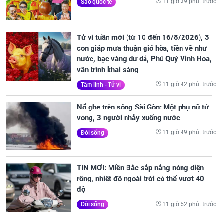
11 giờ 39 phút trước
Sao quốc tế
Tử vi tuần mới (từ 10 đến 16/8/2026), 3
con giáp mưa thuận gió hòa, tiền về như
nước, bạc vàng dư dả, Phú Quý Vinh Hoa,
vận trình khai sáng
11 giờ 42 phút trước
Tâm linh - Tử vi
Nổ ghe trên sông Sài Gòn: Một phụ nữ tử
vong, 3 người nhảy xuống nước
11 giờ 49 phút trước
Đời sống
TIN MỚI: Miền Bắc sắp nắng nóng diện
rộng, nhiệt độ ngoài trời có thể vượt 40
độ
11 giờ 52 phút trước
Đời sống