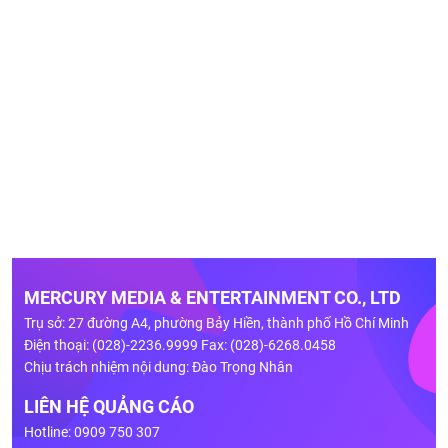
MERCURY MEDIA & ENTERTAINMENT CO., LTD
Trụ sở: 27 đường A4, phường Bảy Hiền, thành phố Hồ Chí Minh
Điện thoại: (028)-2236.9999 Fax: (028)-6268.0458
Chịu trách nhiệm nội dung: Đào Trọng Nhân
LIÊN HỆ QUẢNG CÁO
Hotline: 0909 750 307