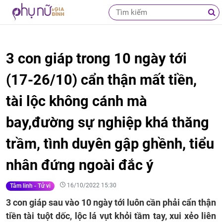
3 con giáp trong 10 ngày tới
(17-26/10) cẩn thận mất tiền,
tài lộc không cánh mà
bay,đường sự nghiệp khá thăng
trầm, tình duyên gập ghềnh, tiểu
nhân đứng ngoài đắc ý
16/10/2022 15:30
Tâm linh - Tử vi
3 con giáp sau vào 10 ngày tới luôn cần phải cẩn thận
tiền tài tuột dốc, lộc lá vụt khỏi tầm tay, xui xẻo liên