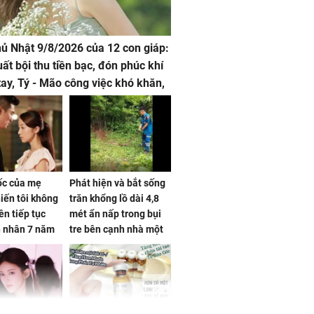
hủ Nhật 9/8/2026 của 12 con giáp:
uất bội thu tiền bạc, đón phúc khí
tay, Tý - Mão công việc khó khăn,
 đội nón ra đi
sốc của mẹ
Phát hiện và bắt sống
iến tôi không
trăn khổng lồ dài 4,8
ên tiếp tục
mét ẩn nấp trong bụi
n nhân 7 năm
tre bên cạnh nhà một
 không
cụ bà