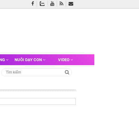
ỠNG
NUÔI DẠY CON
VIDEO