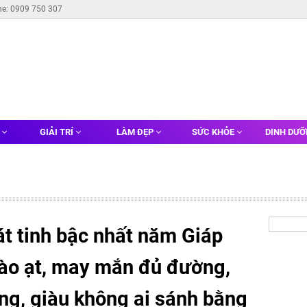
ne: 0909 750 307
G
GIẢI TRÍ
LÀM ĐẸP
SỨC KHỎE
DINH DƯ
át tinh bậc nhất năm Giáp
 ào ạt, may mắn đủ đường,
ng, giàu không ai sánh bằng