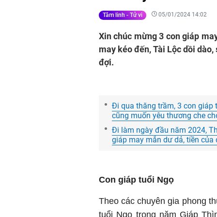
05/01/2024 14:02
Tâm linh - Tử vi
Xin chúc mừng 3 con giáp may
may kéo đến, Tài Lộc dồi dào,
đợi.
Đi qua thăng trầm, 3 con giáp
cũng muốn yêu thương che chở
Đi làm ngày đầu năm 2024, Thầ
giáp may mắn dư dả, tiền của dồ
Con giáp tuổi Ngọ
Theo các chuyên gia phong th
tuổi Ngọ trong năm Giáp Thì