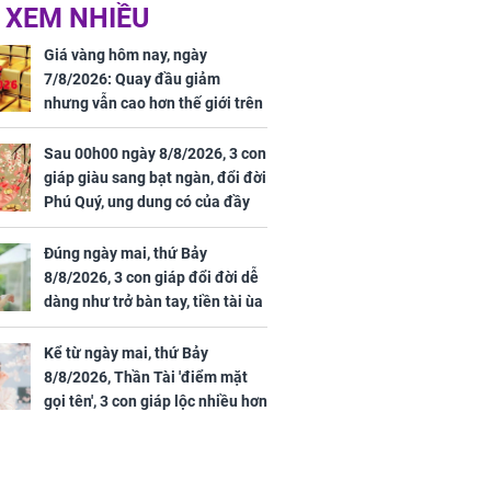
 XEM NHIỀU
 Tư muốn bứt
NÓNG: Bộ Y tế chưa
 vùng an toàn
cấp phép cho sản
Giá vàng hôm nay, ngày
phẩm làm đẹp từ tế
7/8/2026: Quay đầu giảm
bào gốc người
nhưng vẫn cao hơn thế giới trên
7 triệu đồng
Sau 00h00 ngày 8/8/2026, 3 con
giáp giàu sang bạt ngàn, đổi đời
Phú Quý, ung dung có của đầy
uyên ăn loại
nhà, ngày càng hưng thịnh sung
ai này, cơ thể
túc
Đúng ngày mai, thứ Bảy
được 4 lợi ích
8/8/2026, 3 con giáp đổi đời dễ
dàng như trở bàn tay, tiền tài ùa
tới, ngồi không lộc cũng đến,
phú quý theo tới già
Kể từ ngày mai, thứ Bảy
8/8/2026, Thần Tài 'điểm mặt
gọi tên', 3 con giáp lộc nhiều hơn
sông, tài vận sáng như trăng
Rằm, chính thức hết khổ