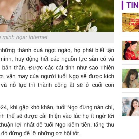
TIN
Triệu Lộ
phá khỏi
 minh họa: Internet
 những thành quả ngọt ngào, họ phải biết tận
mình, huy động hết các nguồn lực sẵn có và
Thường x
bản thân. Được các cát tinh như sao Thiên
nấm sợi d
trợ, vận may của người tuổi Ngọ sẽ được kích
sẽ nhận 
bất ngờ!
 và nỗ lực thì thành công ắt sẽ ở cuối con
24, khi gặp khó khăn, tuổi Ngọ đừng nản chí,
nh thế sẽ được cải thiện vào lúc họ ít ngờ tới
uận lợi nhất để tuổi Ngọ kiếm tiền, tăng thu
 đó đừng để lỡ những cơ hội tốt.