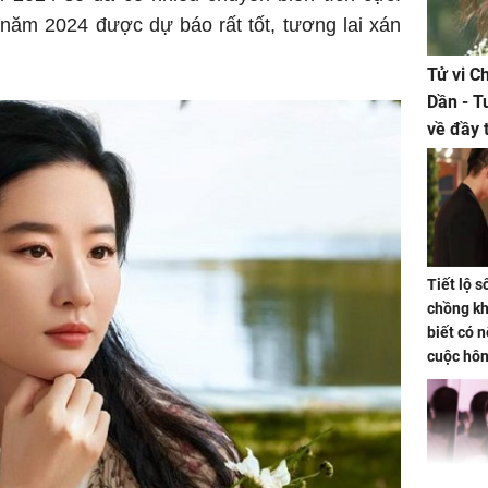
 năm 2024 được dự báo rất tốt, tương lai xán
Tử vi C
Dần - T
về đầy 
tiền bạc
Tiết lộ 
chồng kh
biết có n
cuộc hô
nữa hay