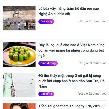
Lũ bủa vây, hàng trăm hộ dân rẻo cao
Nghệ An bị chia cắt
1 giờ 31 phút trước
Đời sống
Đây là loại quả chợ nào ở Việt Nam cũng
có, ăn vào mang lại nhiều công dụng bất
ngờ
1 giờ 53 phút trước
Dinh dưỡng
Đã tìm thấy một trong 3 cô gái bị sóng
cuốn khi chụp ảnh ở bán đảo Sơn Trà, Đà
Nẵng
2 giờ 22 phút trước
Đời sống
Thần Tài ghé thăm sau ngày 8/8/2026, 3