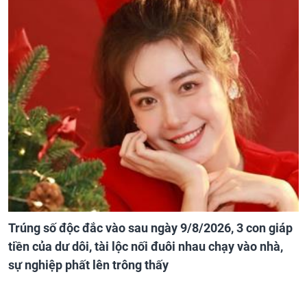
Trúng số độc đắc vào sau ngày 9/8/2026, 3 con giáp
tiền của dư dôi, tài lộc nối đuôi nhau chạy vào nhà,
sự nghiệp phất lên trông thấy