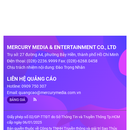
MERCURY MEDIA & ENTERTAINMENT CO., LTD
Trụ sở: 27 đường A4, phường Bảy Hiền, thành phố Hồ Chí Minh
Điện thoại: (028)-2236.9999 Fax: (028)-6268.0458
Chịu trách nhiệm nội dung: Đào Trọng Nhân
LIÊN HỆ QUẢNG CÁO
Hotline: 0909 750 307
Email:
quangcao@mercurymedia.com.vn
BẢNG GIÁ
Giấy phép số 02/GP-TTĐT do Sở Thông Tin và Truyền Thông Tp.HCM
cấp ngày 06/01/2025
Bản quyền thuộc về Công ty TNHH Truyền thông và giải trí Sao Thủy.