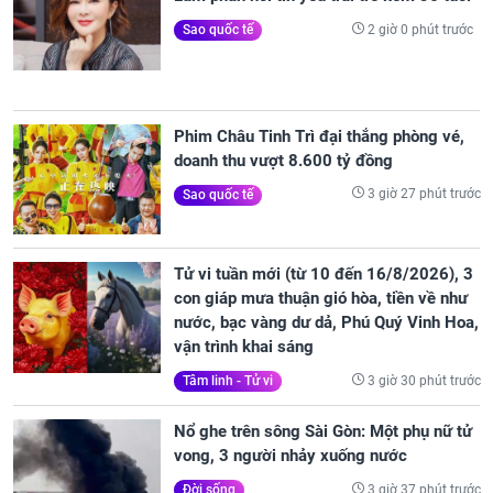
2 giờ 0 phút trước
Sao quốc tế
Phim Châu Tinh Trì đại thắng phòng vé,
doanh thu vượt 8.600 tỷ đồng
3 giờ 27 phút trước
Sao quốc tế
Tử vi tuần mới (từ 10 đến 16/8/2026), 3
con giáp mưa thuận gió hòa, tiền về như
nước, bạc vàng dư dả, Phú Quý Vinh Hoa,
vận trình khai sáng
3 giờ 30 phút trước
Tâm linh - Tử vi
Nổ ghe trên sông Sài Gòn: Một phụ nữ tử
vong, 3 người nhảy xuống nước
3 giờ 37 phút trước
Đời sống