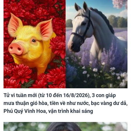
Tử vi tuần mới (từ 10 đến 16/8/2026), 3 con giáp
mưa thuận gió hòa, tiền về như nước, bạc vàng dư dả,
Phú Quý Vinh Hoa, vận trình khai sáng