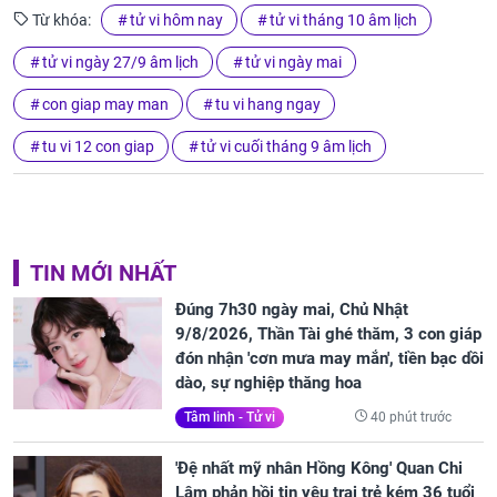
Từ khóa:
tử vi hôm nay
tử vi tháng 10 âm lịch
tử vi ngày 27/9 âm lịch
tử vi ngày mai
con giap may man
tu vi hang ngay
tu vi 12 con giap
tử vi cuối tháng 9 âm lịch
TIN MỚI NHẤT
Đúng 7h30 ngày mai, Chủ Nhật
9/8/2026, Thần Tài ghé thăm, 3 con giáp
đón nhận 'cơn mưa may mắn', tiền bạc dồi
dào, sự nghiệp thăng hoa
40 phút trước
Tâm linh - Tử vi
'Đệ nhất mỹ nhân Hồng Kông' Quan Chi
Lâm phản hồi tin yêu trai trẻ kém 36 tuổi