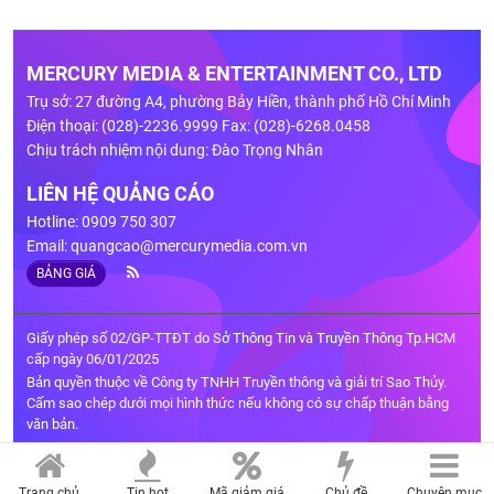
MERCURY MEDIA & ENTERTAINMENT CO., LTD
Trụ sở: 27 đường A4, phường Bảy Hiền, thành phố Hồ Chí Minh
Điện thoại: (028)-2236.9999 Fax: (028)-6268.0458
Chịu trách nhiệm nội dung: Đào Trọng Nhân
LIÊN HỆ QUẢNG CÁO
Hotline: 0909 750 307
Email:
quangcao@mercurymedia.com.vn
BẢNG GIÁ
Giấy phép số 02/GP-TTĐT do Sở Thông Tin và Truyền Thông Tp.HCM
cấp ngày 06/01/2025
Bản quyền thuộc về Công ty TNHH Truyền thông và giải trí Sao Thủy.
Cấm sao chép dưới mọi hình thức nếu không có sự chấp thuận bằng
văn bản.
Trang chủ
Tin hot
Mã giảm giá
Chủ đề
Chuyên mục