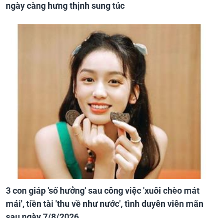
ngày càng hưng thịnh sung túc
3 con giáp 'số hưởng' sau công việc 'xuôi chèo mát
mái', tiền tài 'thu về như nước', tình duyên viên mãn
sau ngày 7/8/2026