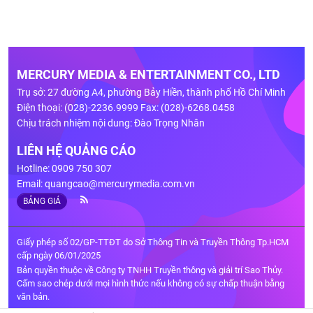
MERCURY MEDIA & ENTERTAINMENT CO., LTD
Trụ sở: 27 đường A4, phường Bảy Hiền, thành phố Hồ Chí Minh
Điện thoại: (028)-2236.9999 Fax: (028)-6268.0458
Chịu trách nhiệm nội dung: Đào Trọng Nhân
LIÊN HỆ QUẢNG CÁO
Hotline: 0909 750 307
Email:
quangcao@mercurymedia.com.vn
BẢNG GIÁ
Giấy phép số 02/GP-TTĐT do Sở Thông Tin và Truyền Thông Tp.HCM
cấp ngày 06/01/2025
Bản quyền thuộc về Công ty TNHH Truyền thông và giải trí Sao Thủy.
Cấm sao chép dưới mọi hình thức nếu không có sự chấp thuận bằng
văn bản.