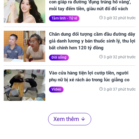
con giáp ra đường 'đụng trúng hố vàng',
mỏi tay đếm tiền, giàu nứt đố đổ vách
3 giờ 32 phút trước
Tâm linh - Tử vi
Chân dung đối tượng cầm đầu đường dây
giả danh lương y bán thuốc sinh lý, thu lợi
bất chính hơn 120 tỷ đồng
3 giờ 32 phút trước
Đời sống
Vào cửa hàng tiện lợi cướp tiền, người
phụ nữ bị xé rách áo trong lúc giằng co
3 giờ 37 phút trước
Video
Xem thêm