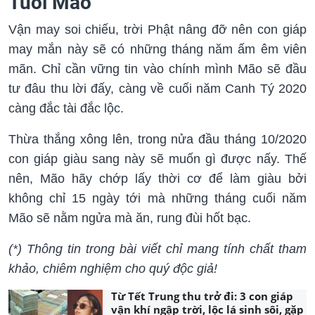
Tuổi Mão
Vận may soi chiếu, trời Phật nâng đỡ nên con giáp
may mắn này sẽ có những tháng năm ấm êm viên
mãn. Chỉ cần vững tin vào chính mình Mão sẽ đầu
tư đâu thu lời đấy, càng về cuối năm Canh Tý 2020
càng đắc tài đắc lộc.
Thừa thắng xông lên, trong nửa đầu tháng 10/2020
con giáp giàu sang này sẽ muốn gì được nấy. Thế
nên, Mão hãy chớp lấy thời cơ để làm giàu bởi
không chỉ 15 ngày tới mà những tháng cuối năm
Mão sẽ nằm ngửa mà ăn, rung đùi hốt bạc.
(*) Thông tin trong bài viết chỉ mang tính chất tham
khảo, chiêm nghiệm cho quý độc giả!
Từ Tết Trung thu trở đi: 3 con giáp
vận khí ngập trời, lộc lá sinh sôi, gặp