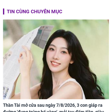
TIN CÙNG CHUYÊN MỤC
Thần Tài mở cửa sau ngày 7/8/2026, 3 con giáp ra
đường 'đụng trúng hố vàng', mỏi tay đếm tiền, giàu