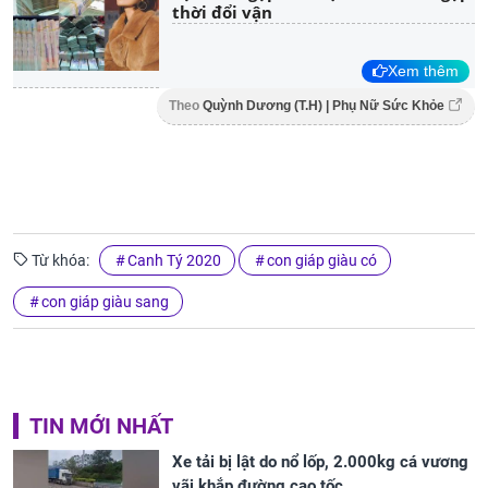
thời đổi vận
Xem thêm
Theo
Quỳnh Dương (T.H) | Phụ Nữ Sức Khỏe
Từ khóa:
Canh Tý 2020
con giáp giàu có
con giáp giàu sang
TIN MỚI NHẤT
Xe tải bị lật do nổ lốp, 2.000kg cá vương
vãi khắp đường cao tốc