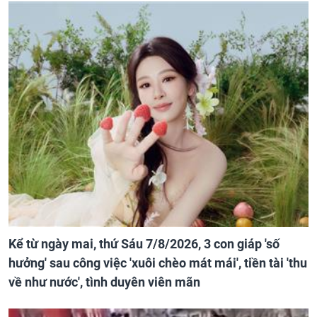
Kể từ ngày mai, thứ Sáu 7/8/2026, 3 con giáp 'số
hưởng' sau công việc 'xuôi chèo mát mái', tiền tài 'thu
về như nước', tình duyên viên mãn