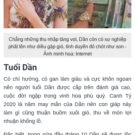
Chẳng những thu nhập tăng vọt, Dần còn có sự nghiệp
phất lên như diều gặp gió, tình duyên đỏ chót như son -
Ảnh minh họa: Internet
Tuổi Dần
Có chí hướng, có gan làm giàu và cực khôn ngoan
nên người tuổi Dần được cấp trên đánh giá cao,
cuộc đời ngập trong vinh hoa phú quý. Canh Tý
2020 là năm may mắn của Dần nên con giáp này
làm gì cũng thuận buồm xuôi gió, thu về món lợi
nhuận khổng lồ.
Đặc biệt, trong nửa đầu tháng 10 Dần sẽ được lộc