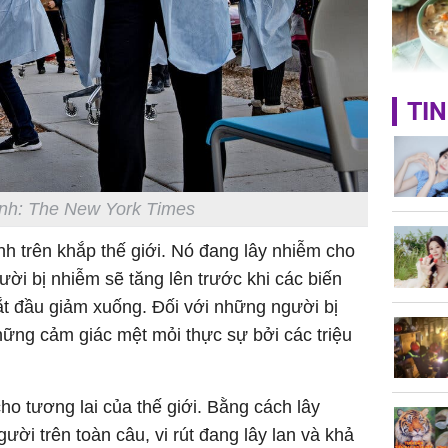
nhà
Giá trị s
TIN
cách sử
của loại
nh: The New York Times
h trên khắp thế giới. Nó đang lây nhiễm cho
Chân du
ười bị nhiễm sẽ tăng lên trước khi các biến
viên Hoa
bắt đầu giảm xuống. Đối với những người bị
ứng ngượ
hững cảm giác mệt mỏi thực sự bởi các triệu
nghèo
o tương lai của thế giới. Bằng cách lây
ời trên toàn câu, vi rút đang lây lan và khả