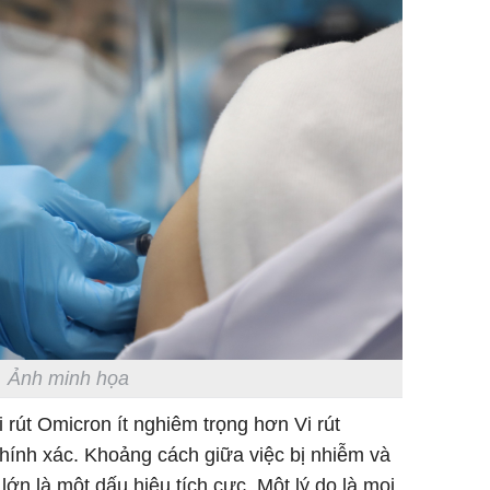
Ảnh minh họa
 rút Omicron ít nghiêm trọng hơn Vi rút
hính xác. Khoảng cách giữa việc bị nhiễm và
ớn là một dấu hiệu tích cực. Một lý do là mọi