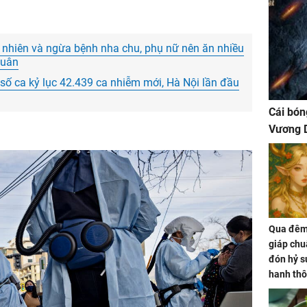
 nhiên và ngừa bệnh nha chu, phụ nữ nên ăn nhiều
xuân
số ca kỷ lục 42.439 ca nhiễm mới, Hà Nội lần đầu
Cái bón
Vương D
Qua đêm 
giáp chu
đón hỷ sự
hanh thô
hóa Rồn
gom hết