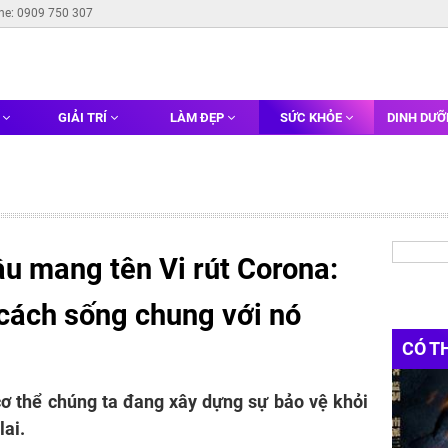
ine: 0909 750 307
G
GIẢI TRÍ
LÀM ĐẸP
SỨC KHỎE
DINH DƯ
u mang tên Vi rút Corona:
 cách sống chung với nó
CÓ T
cơ thể chúng ta đang xây dựng sự bảo vệ khỏi
lai.