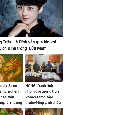
g Triệu Lệ Dĩnh vẫn quá lớn với
ịch Đình trong 'Cửu Môn'
nay, 3 con
NÓNG: Danh tính
ẩn bị nghênh
nhóm đối tượng trộn
, tài vận
Paracetamol vào
ng, lên hương
thuốc Đông y, nổ chữa
g hóa Phượng,
bách bệnh
 may mắn về