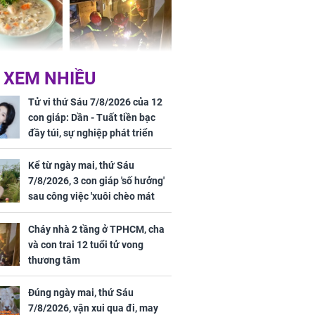
ức khỏe và
Cháy nhà 2 tầng ở
 XEM NHIỀU
 dụng đúng
TPHCM, cha và con
 hạt bình dân
trai 12 tuổi tử vong
Tử vi thứ Sáu 7/8/2026 của 12
thương tâm
con giáp: Dần - Tuất tiền bạc
đầy túi, sự nghiệp phát triển
hưng thịnh, Mão - Thân tài lộc
ảm đạm, mọi sự khó thành công
Kể từ ngày mai, thứ Sáu
mỹ mãn
7/8/2026, 3 con giáp 'số hưởng'
ng nam diễn
sau công việc 'xuôi chèo mát
 ngữ gây phản
mái', tiền tài 'thu về như nước',
c khi than
tình duyên viên mãn
Cháy nhà 2 tầng ở TPHCM, cha
và con trai 12 tuổi tử vong
thương tâm
Đúng ngày mai, thứ Sáu
7/8/2026, vận xui qua đi, may