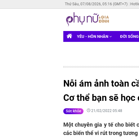
Thứ Sáu, 07/08/2026, 05:16 (GMT+7)
Hotl
YÊU - HÔN NHÂN
ĐỜI SỐN
Nỗi ám ảnh toàn cầ
Cơ thể bạn sẽ học
21/02/2022 05:48
Sức khỏe
Một chuyên gia y tế cho biết 
các biến thể vi rút trong tương 