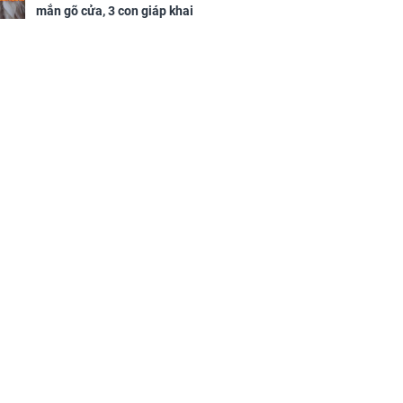
mắn gõ cửa, 3 con giáp khai
thông vận mệnh, tiền nhiều vô
kể, phước lộc đầy nhà, trúng số
độc đắc