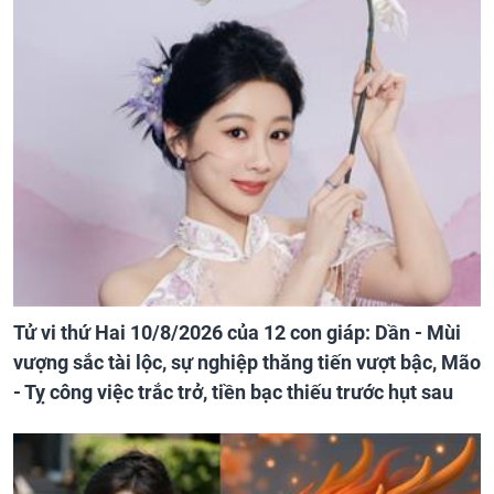
Tử vi thứ Hai 10/8/2026 của 12 con giáp: Dần - Mùi
vượng sắc tài lộc, sự nghiệp thăng tiến vượt bậc, Mão
- Tỵ công việc trắc trở, tiền bạc thiếu trước hụt sau