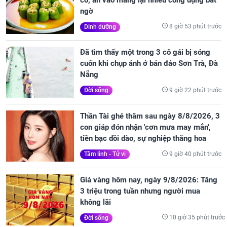
ngờ
8 giờ 53 phút trước
Dinh dưỡng
Đã tìm thấy một trong 3 cô gái bị sóng
cuốn khi chụp ảnh ở bán đảo Sơn Trà, Đà
Nẵng
9 giờ 22 phút trước
Đời sống
Thần Tài ghé thăm sau ngày 8/8/2026, 3
con giáp đón nhận 'cơn mưa may mắn',
tiền bạc dồi dào, sự nghiệp thăng hoa
9 giờ 40 phút trước
Tâm linh - Tử vi
Giá vàng hôm nay, ngày 9/8/2026: Tăng
3 triệu trong tuần nhưng người mua
không lãi
10 giờ 35 phút trước
Đời sống