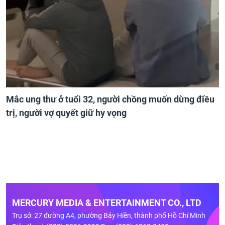
Mắc ung thư ở tuổi 32, người chồng muốn dừng điều
trị, người vợ quyết giữ hy vọng
MERCURY MEDIA & ENTERTAINMENT CO., LTD
Trụ sở: 27 đường A4, phường Bảy Hiền, thành phố Hồ Chí Minh