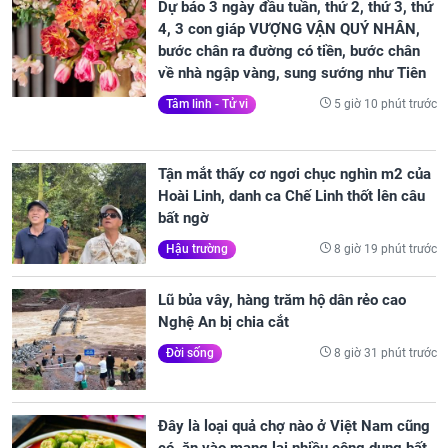
Dự báo 3 ngày đầu tuần, thứ 2, thứ 3, thứ
4, 3 con giáp VƯỢNG VẬN QUÝ NHÂN,
bước chân ra đường có tiền, bước chân
về nhà ngập vàng, sung sướng như Tiên
5 giờ 10 phút trước
Tâm linh - Tử vi
Tận mắt thấy cơ ngơi chục nghìn m2 của
Hoài Linh, danh ca Chế Linh thốt lên câu
bất ngờ
8 giờ 19 phút trước
Hậu trường
Lũ bủa vây, hàng trăm hộ dân rẻo cao
Nghệ An bị chia cắt
8 giờ 31 phút trước
Đời sống
Đây là loại quả chợ nào ở Việt Nam cũng
có, ăn vào mang lại nhiều công dụng bất