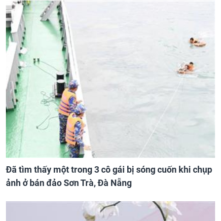
Đã tìm thấy một trong 3 cô gái bị sóng cuốn khi chụp
ảnh ở bán đảo Sơn Trà, Đà Nẵng