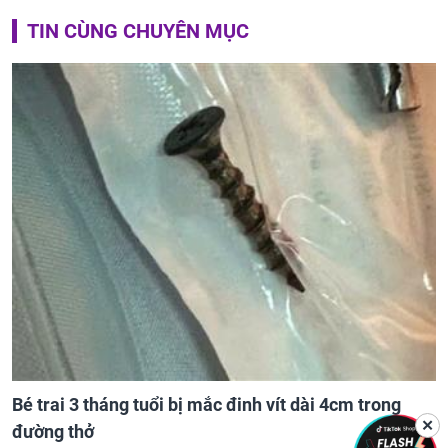
TIN CÙNG CHUYÊN MỤC
Bé trai 3 tháng tuổi bị mắc đinh vít dài 4cm trong
✕
đường thở