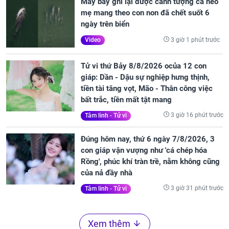
Máy bay ghi lại được cảnh tượng cá heo
mẹ mang theo con non đã chết suốt 6
ngày trên biển
3 giờ 1 phút trước
Video
Tử vi thứ Bảy 8/8/2026 ocủa 12 con
giáp: Dần - Dậu sự nghiệp hưng thịnh,
tiền tài tăng vọt, Mão - Thân công việc
bất trắc, tiền mất tật mang
3 giờ 16 phút trước
Tâm linh - Tử vi
Đúng hôm nay, thứ 6 ngày 7/8/2026, 3
con giáp vận vượng như 'cá chép hóa
Rồng', phúc khí tràn trề, nằm không cũng
của nả đầy nhà
3 giờ 31 phút trước
Tâm linh - Tử vi
Xem thêm