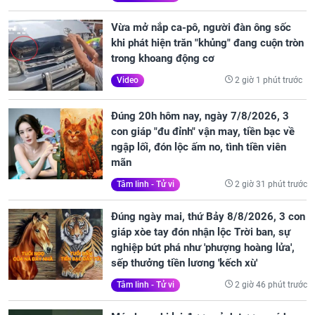
Vừa mở nắp ca-pô, người đàn ông sốc
khi phát hiện trăn "khủng" đang cuộn tròn
trong khoang động cơ
2 giờ 1 phút trước
Video
Đúng 20h hôm nay, ngày 7/8/2026, 3
con giáp "đu đỉnh" vận may, tiền bạc về
ngập lối, đón lộc ấm no, tình tiền viên
mãn
2 giờ 31 phút trước
Tâm linh - Tử vi
Đúng ngày mai, thứ Bảy 8/8/2026, 3 con
giáp xòe tay đón nhận lộc Trời ban, sự
nghiệp bứt phá như 'phượng hoàng lửa',
sếp thưởng tiền lương 'kếch xù'
2 giờ 46 phút trước
Tâm linh - Tử vi