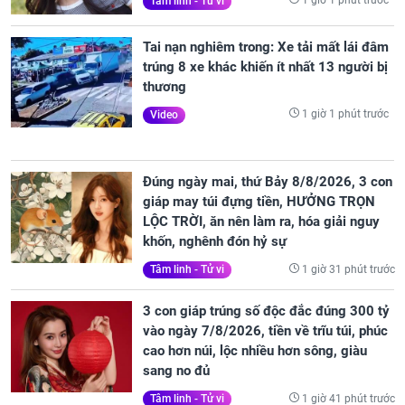
1 giờ 1 phút trước
Tâm linh - Tử vi
Tai nạn nghiêm trong: Xe tải mất lái đâm
trúng 8 xe khác khiến ít nhất 13 người bị
thương
1 giờ 1 phút trước
Video
Đúng ngày mai, thứ Bảy 8/8/2026, 3 con
giáp may túi đựng tiền, HƯỞNG TRỌN
LỘC TRỜI, ăn nên làm ra, hóa giải nguy
khốn, nghênh đón hỷ sự
1 giờ 31 phút trước
Tâm linh - Tử vi
3 con giáp trúng số độc đắc đúng 300 tỷ
vào ngày 7/8/2026, tiền về trĩu túi, phúc
cao hơn núi, lộc nhiều hơn sông, giàu
sang no đủ
1 giờ 41 phút trước
Tâm linh - Tử vi