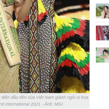
Lý Liên K
sau tin đ
cởi áo c
khỏe
 diện đầu tiên của Việt Nam giành ngôi vị hoa
nd International 2021 - Ảnh: MGI