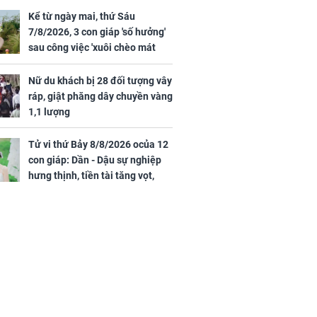
Kể từ ngày mai, thứ Sáu
7/8/2026, 3 con giáp 'số hưởng'
sau công việc 'xuôi chèo mát
iệt lên tiếng
mái', tiền tài 'thu về như nước',
ồn thay tim,
tình duyên viên mãn
Nữ du khách bị 28 đối tượng vây
hứng minh sức
ráp, giật phăng dây chuyền vàng
1,1 lượng
Tử vi thứ Bảy 8/8/2026 ocủa 12
con giáp: Dần - Dậu sự nghiệp
hưng thịnh, tiền tài tăng vọt,
Mão - Thân công việc bất trắc,
tiền mất tật mang