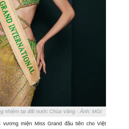
g nhiệm tại đất nước Chùa Vàng - Ảnh: MGI
c vương miện Miss Grand đầu tiên cho Việt