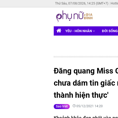
Thứ Sáu, 07/08/2026, 14:25 (GMT+7)
Hotl
YÊU - HÔN NHÂN
ĐỜI SỐN
Đăng quang Miss G
chưa dám tin giấc
thành hiện thực'
05/12/2021 14:20
Sao Việt
Khoảnh khắc đẹp nhất vào ng