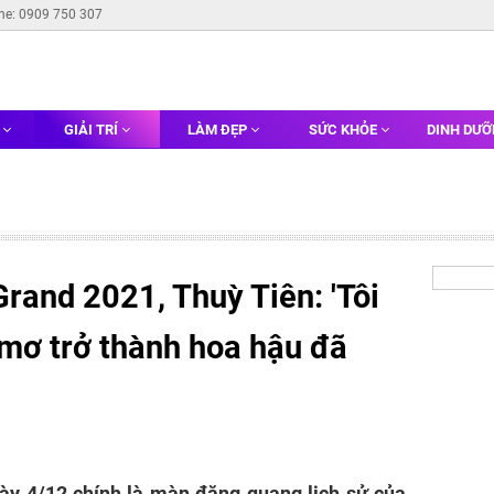
ine: 0909 750 307
G
GIẢI TRÍ
LÀM ĐẸP
SỨC KHỎE
DINH DƯ
rand 2021, Thuỳ Tiên: 'Tôi
 mơ trở thành hoa hậu đã
ày 4/12 chính là màn đăng quang lịch sử của