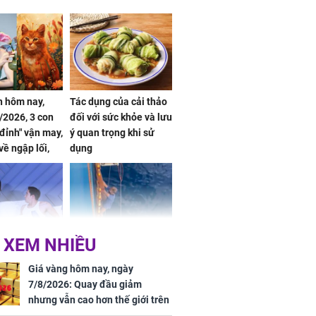
 hôm nay,
Tác dụng của cải thảo
/2026, 3 con
đối với sức khỏe và lưu
 đỉnh" vận may,
ý quan trọng khi sử
về ngập lối,
dụng
ấm no, tình
n mãn
 XEM NHIỀU
n vợ giấu
Ngư dân mất tích đã
ừng có chồng,
được tìm thấy còn
Giá vàng hôm nay, ngày
ly hôn nhưng
sống sau 26 ngày lênh
7/8/2026: Quay đầu giảm
khi nghe mẹ
đênh trên biển Thái
nhưng vẫn cao hơn thế giới trên
g câu này
Bình Dương
7 triệu đồng