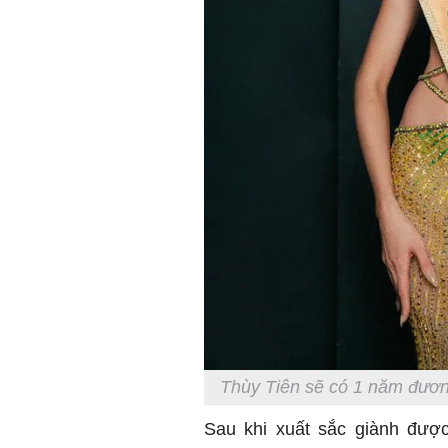
Thùy Tiên sẽ có 1 năm đươn
Sau khi xuất sắc giành đượ