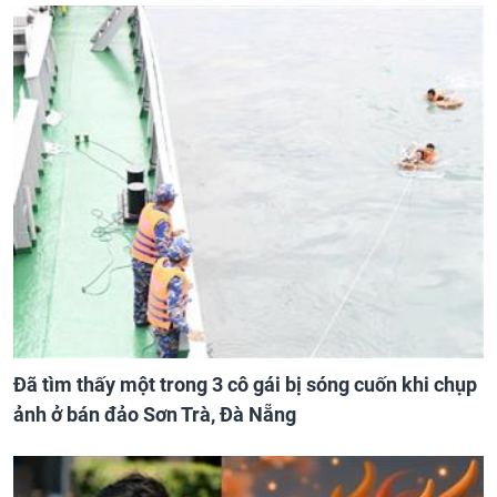
Đã tìm thấy một trong 3 cô gái bị sóng cuốn khi chụp
ảnh ở bán đảo Sơn Trà, Đà Nẵng