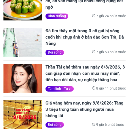
có, ăn vào mang lại nhiều công dụng bất
ngờ
7 giờ 24 phút trước
Dinh dưỡng
Đã tìm thấy một trong 3 cô gái bị sóng
cuốn khi chụp ảnh ở bán đảo Sơn Trà, Đà
Nẵng
7 giờ 53 phút trước
Đời sống
Thần Tài ghé thăm sau ngày 8/8/2026, 3
con giáp đón nhận 'cơn mưa may mắn',
tiền bạc dồi dào, sự nghiệp thăng hoa
8 giờ 11 phút trước
Tâm linh - Tử vi
Giá vàng hôm nay, ngày 9/8/2026: Tăng
3 triệu trong tuần nhưng người mua
không lãi
9 giờ 6 phút trước
Đời sống