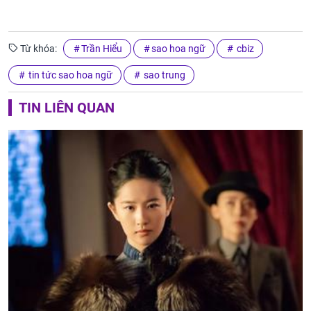
Từ khóa:
Trần Hiểu
sao hoa ngữ
cbiz
tin tức sao hoa ngữ
sao trung
TIN LIÊN QUAN