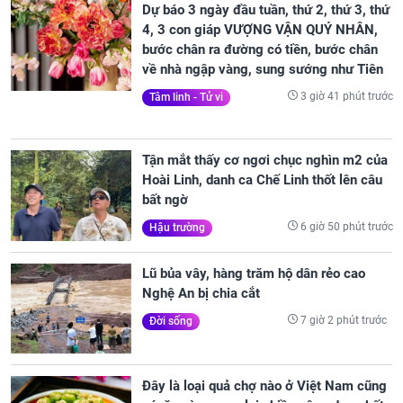
Dự báo 3 ngày đầu tuần, thứ 2, thứ 3, thứ
4, 3 con giáp VƯỢNG VẬN QUÝ NHÂN,
bước chân ra đường có tiền, bước chân
về nhà ngập vàng, sung sướng như Tiên
3 giờ 41 phút trước
Tâm linh - Tử vi
Tận mắt thấy cơ ngơi chục nghìn m2 của
Hoài Linh, danh ca Chế Linh thốt lên câu
bất ngờ
6 giờ 50 phút trước
Hậu trường
Lũ bủa vây, hàng trăm hộ dân rẻo cao
Nghệ An bị chia cắt
7 giờ 2 phút trước
Đời sống
Đây là loại quả chợ nào ở Việt Nam cũng