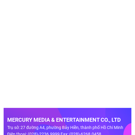
MERCURY MEDIA & ENTERTAINMENT CO., LTD
Trụ sở: 27 đường A4, phường Bảy Hiền, thành phố Hồ Chí Minh
Điện thoại: (028)-2236.9999 Fax: (028)-6268.0458