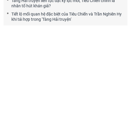
Tàng Hải truyện liên tục đạt kỷ lục mới, Tiêu Chiến chính là
nhân tố hút khán giả?
Tiết lộ mối quan hệ đặc biệt của Tiêu Chiến và Trần Nghiên Hy
khi tái hợp trong 'Tàng Hải truyện'