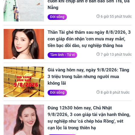
cuốn khi chụp ảnh ở bán đảo Sơn Trà, Đà
Nẵng
6 giờ 55 phút trước
Đời sống
Thần Tài ghé thăm sau ngày 8/8/2026, 3
con giáp đón nhận 'cơn mưa may mắn',
tiền bạc dồi dào, sự nghiệp thăng hoa
7 giờ 13 phút trước
Tâm linh - Tử vi
Giá vàng hôm nay, ngày 9/8/2026: Tăng
3 triệu trong tuần nhưng người mua
không lãi
8 giờ 8 phút trước
Đời sống
Đúng 12h30 hôm nay, Chủ Nhật
9/8/2026, 3 con giáp tài vận hanh thông,
sự nghiệp như 'cá chép hóa Rồng', vét
cạn lộc lá trong thiên hạ