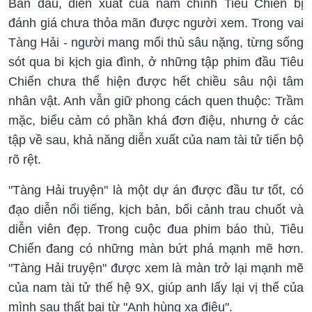
Ban đầu, diễn xuất của nam chính Tiêu Chiến bị
đánh giá chưa thỏa mãn được người xem. Trong vai
Tàng Hải - người mang mối thù sâu nặng, từng sống
sót qua bi kịch gia đình, ở những tập phim đầu Tiêu
Chiến chưa thể hiện được hết chiều sâu nội tâm
nhân vật. Anh vẫn giữ phong cách quen thuộc: Trầm
mặc, biểu cảm có phần khá đơn điệu, nhưng ở các
tập về sau, khả năng diễn xuất của nam tài tử tiến bộ
rõ rệt.
"Tàng Hải truyện" là một dự án được đầu tư tốt, có
đạo diễn nổi tiếng, kịch bản, bối cảnh trau chuốt và
diễn viên đẹp. Trong cuộc đua phim báo thù, Tiêu
Chiến đang có những màn bứt phá mạnh mẽ hơn.
"Tàng Hải truyện" được xem là màn trở lại mạnh mẽ
của nam tài tử thế hệ 9X, giúp anh lấy lại vị thế của
mình sau thất bại từ "Anh hùng xạ điêu".