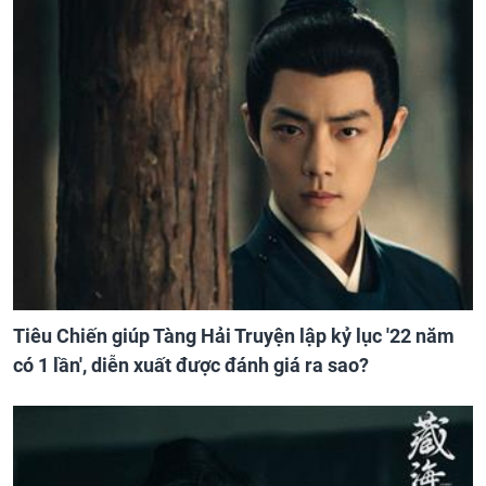
Tiêu Chiến giúp Tàng Hải Truyện lập kỷ lục '22 năm
có 1 lần', diễn xuất được đánh giá ra sao?