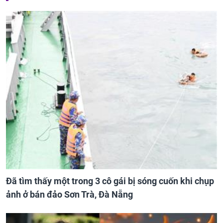
Đã tìm thấy một trong 3 cô gái bị sóng cuốn khi chụp
ảnh ở bán đảo Sơn Trà, Đà Nẵng