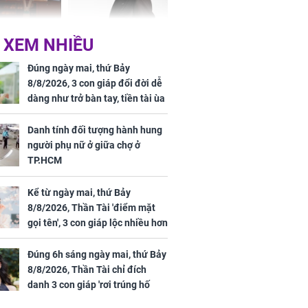
Phương Thúy:
Triệu Lệ Dĩnh liên tiếp
 XEM NHIỀU
ệu theo "lô",
được Kim Ưng ưu ái,
gái biệt thự
đãi ngộ đặc biệt gây
Đúng ngày mai, thứ Bảy
ong "nốt nhạc"
chú ý
8/8/2026, 3 con giáp đổi đời dễ
dàng như trở bàn tay, tiền tài ùa
tới, ngồi không lộc cũng đến,
phú quý theo tới già
Danh tính đối tượng hành hung
người phụ nữ ở giữa chợ ở
h đối tượng
TP.HCM
ng người phụ
a chợ ở
Kể từ ngày mai, thứ Bảy
8/8/2026, Thần Tài 'điểm mặt
gọi tên', 3 con giáp lộc nhiều hơn
sông, tài vận sáng như trăng
Rằm, chính thức hết khổ
Đúng 6h sáng ngày mai, thứ Bảy
8/8/2026, Thần Tài chỉ đích
danh 3 con giáp 'rơi trúng hố
vàng', tiền bạc ùa về nhà 'như lũ