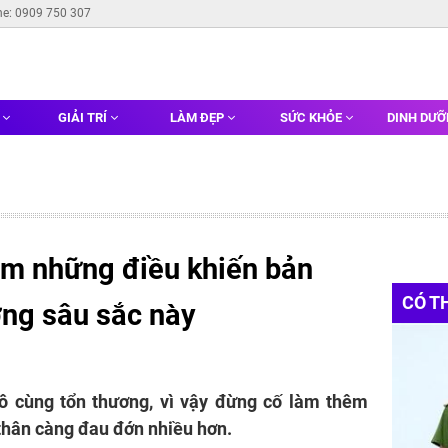
ne: 0909 750 307
G
GIẢI TRÍ
LÀM ĐẸP
SỨC KHỎE
DINH DƯ
àm những điều khiến bản
CÓ T
ơng sâu sắc này
ô cùng tổn thương, vì vậy đừng cố làm thêm
thân càng đau đớn nhiều hơn.