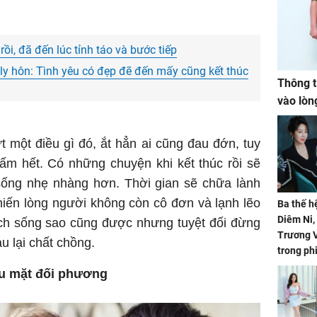
ồi, đã đến lúc tỉnh táo và bước tiếp
y hôn: Tình yêu có đẹp đẽ đến mấy cũng kết thúc
Thông t
vào lòn
 một điều gì đó, ắt hẳn ai cũng đau đớn, tuy
ấm hết. Có những chuyện khi kết thúc rồi sẽ
 sống nhẹ nhàng hơn. Thời gian sẽ chữa lành
hiến lòng người không còn cô đơn và lạnh lẽo
Ba thế h
Diêm Ni
ch sống sao cũng được nhưng tuyệt đối đừng
Trương V
u lại chất chồng.
trong ph
ấu mặt đối phương