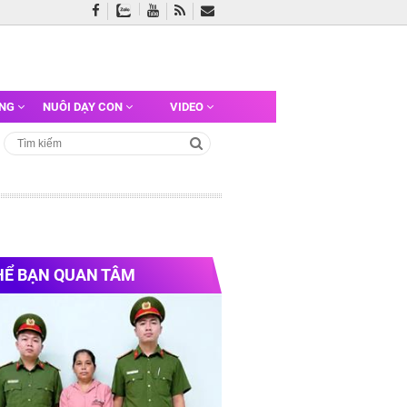
ỠNG
NUÔI DẠY CON
VIDEO
HỂ BẠN QUAN TÂM