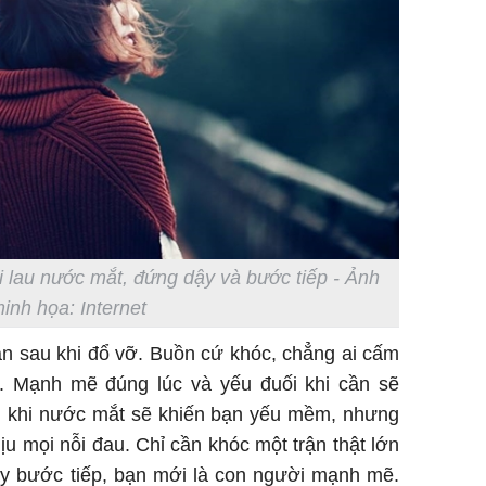
ồi lau nước mắt, đứng dậy và bước tiếp - Ảnh
inh họa: Internet
n sau khi đổ vỡ. Buồn cứ khóc, chẳng ai cấm
. Mạnh mẽ đúng lúc và yếu đuối khi cần sẽ
i khi nước mắt sẽ khiến bạn yếu mềm, nhưng
ịu mọi nỗi đau. Chỉ cần khóc một trận thật lớn
ậy bước tiếp, bạn mới là con người mạnh mẽ.