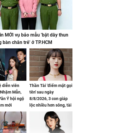
in MỚI vụ bảo mẫu 'bật dây thun
g bàn chân trẻ' ở TP.HCM
ệ diễn viên
Thần Tài 'điểm mặt gọi
, Nhậm Mẫn,
tên' sau ngày
ãn Ý hội ngộ
8/8/2026, 3 con giáp
im mới
lộc nhiều hơn sông, tài
vận sáng như trăng
Rằm, chính thức hết
khổ