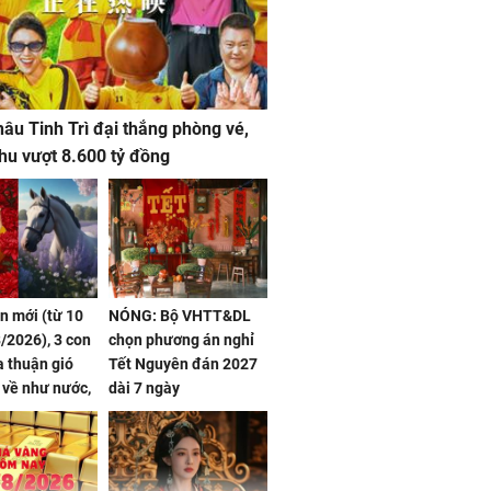
âu Tinh Trì đại thắng phòng vé,
hu vượt 8.600 tỷ đồng
ần mới (từ 10
NÓNG: Bộ VHTT&DL
/2026), 3 con
chọn phương án nghỉ
 thuận gió
Tết Nguyên đán 2027
n về như nước,
dài 7 ngày
 dư dả, Phú
 Hoa, vận
ai sáng