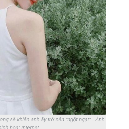
ng sẽ khiến anh ấy trở nên "ngột ngạt" - Ảnh
inh họa: Internet