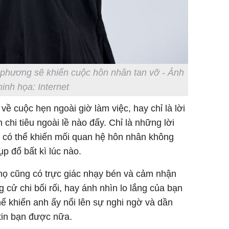
ối phương sẽ khiến cuộc hôn nhân tan vỡ - Ảnh
inh họa: Internet
i về cuộc hẹn ngoài giờ làm việc, hay chỉ là lời
 chi tiêu ngoài lề nào đấy. Chỉ là những lời
i có thể khiến mối quan hệ hôn nhân không
p đổ bất kì lúc nào.
họ cũng có trực giác nhạy bén và cảm nhận
 cử chi bối rối, hay ánh nhìn lo lắng của bạn
hể khiến anh ấy nổi lên sự nghi ngờ và dần
tin bạn được nữa.