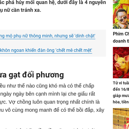
ác phá hủy mối quan hệ, dưới đây là 4 nguyên
ụ nữ cần tránh xa.
Phim Ch
g mộ phụ nữ thông minh, nhưng sẽ 'dính chặt'
doanh t
nữ khôn ngoan khiến đàn ông 'chết mê chết mệt'
lừa gạt đối phương
Tử vi tu
ều như thế nào cũng khó mà có thể chấp
đến 16/8
ngày ngày bên cạnh mình lại che giấu rất
giáp mưa
hực. Vợ chồng luôn quan trọng nhất chính là
hòa, tiề
bạc vàng
điều vô cùng mong manh để có thể bồi đắp, xây
Quý Vinh
trình kh