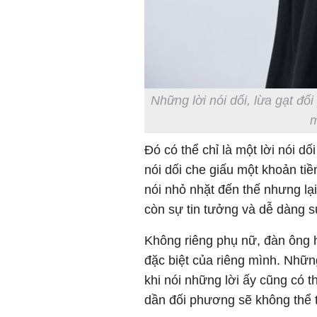
Những lời nói dối, lừa gạt đ
m
Đó có thể chỉ là một lời nói dố
nói dối che giấu một khoản tiền
nói nhỏ nhặt đến thế nhưng lạ
còn sự tin tưởng và dễ dàng sụ
Không riêng phụ nữ, đàn ông 
đặc biệt của riêng mình. Những
khi nói những lời ấy cũng có t
dần đối phương sẽ không thể 