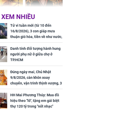
 hôm nay,
'Bách Hoa Sát' vừa kết
 XEM NHIỀU
/2026: Tăng
thúc, Mạnh Tử Nghĩa
44 triệu
đã vướng tranh luận
Tử vi tuần mới (từ 10 đến
ợng
16/8/2026), 3 con giáp mưa
thuận gió hòa, tiền về như nước,
bạc vàng dư dả, Phú Quý Vinh
Hoa, vận trình khai sáng
Danh tính đối tượng hành hung
người phụ nữ ở giữa chợ ở
TP.HCM
Đúng ngày mai, Chủ Nhật
ngày cuối
9/8/2026, càn khôn xoay
âm lịch, 3 con
chuyển, vận trình thịnh vượng, 3
ng phát Tài
con giáp nhận phúc khí nhà trời,
 Quý trăm bề,
tình tiền đỏ như son, vận may
h Phượng
HH Mai Phương Thúy: Mua đồ
hanh thông
m trọn cơ
hiệu theo "lô", tặng em gái biệt
sộ
thự 120 tỷ trong "nốt nhạc"