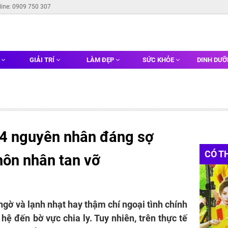
line: 0909 750 307
G
GIẢI TRÍ
LÀM ĐẸP
SỨC KHỎE
DINH DƯ
, 4 nguyên nhân đáng sợ
CÓ T
hôn nhân tan vỡ
 ngờ và lạnh nhạt hay thậm chí ngoại tình chính
ệ đến bờ vực chia ly. Tuy nhiên, trên thực tế