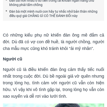
Đàn bà hơn nhau ở số tiền trong tài khoản ngân hàng chứ
không phải tấm chồng
Đàn bà một mình nuôi con hãy tự nhắc nhở bản thân những
điều quý giá CHẲNG GÌ CÓ THỂ ĐÁNH ĐỔI này
Có những kiểu phụ nữ khiến đàn ông mê đắm cả
đời. Dù đã có vợ con đề huề, là người chồng, người
cha mẫu mực cũng khó tránh khỏi “ải mỹ nhân”.
Người cũ
Người cũ là điều khiến đàn ông cảm thấy tiếc nuối
nhất trong cuộc đời. Dù bề ngoài giả vờ quên nhưng
trong lòng họ, tình cảm với người cũ vẫn còn hiện
hữu. Vì vậy khi vô tình gặp lại, trong lòng họ vẫn còn
xao xuyến và dễ rơi vào lưới tình.