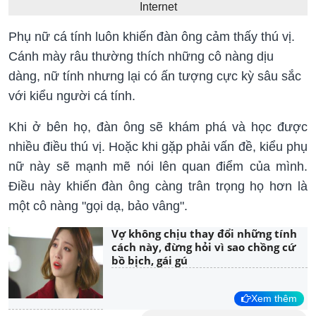
Internet
Phụ nữ cá tính luôn khiến đàn ông cảm thấy thú vị.
Cánh mày râu thường thích những cô nàng dịu
dàng, nữ tính nhưng lại có ấn tượng cực kỳ sâu sắc
với kiểu người cá tính.
Khi ở bên họ, đàn ông sẽ khám phá và học được
nhiều điều thú vị. Hoặc khi gặp phải vấn đề, kiểu phụ
nữ này sẽ mạnh mẽ nói lên quan điểm của mình.
Điều này khiến đàn ông càng trân trọng họ hơn là
một cô nàng "gọi dạ, bảo vâng".
Vợ không chịu thay đổi những tính
cách này, đừng hỏi vì sao chồng cứ
bồ bịch, gái gú
Xem thêm