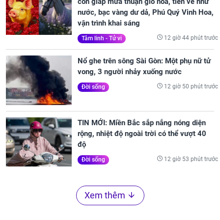
con giáp mưa thuận gió hòa, tiền về như
nước, bạc vàng dư dả, Phú Quý Vinh Hoa,
vận trình khai sáng
12 giờ 44 phút trước
Tâm linh - Tử vi
Nổ ghe trên sông Sài Gòn: Một phụ nữ tử
vong, 3 người nhảy xuống nước
12 giờ 50 phút trước
Đời sống
TIN MỚI: Miền Bắc sắp nắng nóng diện
rộng, nhiệt độ ngoài trời có thể vượt 40
độ
12 giờ 53 phút trước
Đời sống
Xem thêm