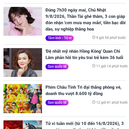
Đúng 7h30 ngày mai, Chủ Nhật
9/8/2026, Thần Tài ghé thăm, 3 con giáp
đón nhận 'cơn mưa may mắn', tiền bạc dồi
dào, sự nghiệp thăng hoa
9 giờ 54 phút trước
Tâm linh - Tử vi
'Đệ nhất mỹ nhân Hồng Kông' Quan Chi
Lâm phản hồi tin yêu trai trẻ kém 36 tuổi
11 giờ 14 phút trước
Sao quốc tế
Phim Châu Tinh Trì đại thắng phòng vé,
doanh thu vượt 8.600 tỷ đồng
12 giờ 41 phút trước
Sao quốc tế
Tử vi tuần mới (từ 10 đến 16/8/2026), 3