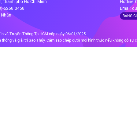
n, thành phố Hồ Chí Minh
Hotline:
28)-6268.0458
Email:
qu
g Nhân
BẢNG G
in và Truyền Thông Tp.HCM cấp ngày 06/01/2025
thông và giải trí Sao Thủy. Cấm sao chép dưới mọi hình thức nếu không có sự 