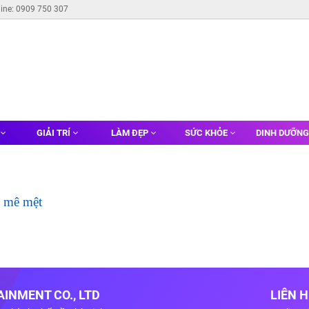
line: 0909 750 307
GIẢI TRÍ
LÀM ĐẸP
SỨC KHỎE
DINH DƯỠN
g mê mệt
INMENT CO., LTD
LIÊN 