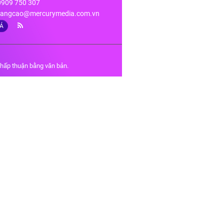
 0909 750 307
angcao@mercurymedia.com.vn
IÁ
chấp thuận bằng văn bản.