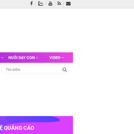
G
NUÔI DẠY CON
VIDEO
HỆ QUẢNG CÁO