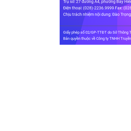
Trụ sở: 27 đường A4, phường Bảy Hiề
Điện thoại: (028)-2236.9999 Fax: (0
Chịu trách nhiệm nội dung: Đào Trọn
Giấy phép số 02/GP-TTĐT do Sở Thông T
Bản quyền thuộc về Công ty TNHH Truyền 