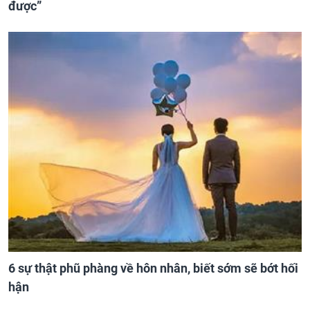
được”
6 sự thật phũ phàng về hôn nhân, biết sớm sẽ bớt hối
hận