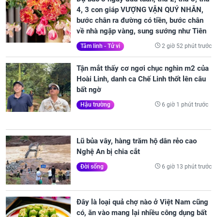
4, 3 con giáp VƯỢNG VẬN QUÝ NHÂN,
bước chân ra đường có tiền, bước chân
về nhà ngập vàng, sung sướng như Tiên
2 giờ 52 phút trước
Tâm linh - Tử vi
Tận mắt thấy cơ ngơi chục nghìn m2 của
Hoài Linh, danh ca Chế Linh thốt lên câu
bất ngờ
6 giờ 1 phút trước
Hậu trường
Lũ bủa vây, hàng trăm hộ dân rẻo cao
Nghệ An bị chia cắt
6 giờ 13 phút trước
Đời sống
Đây là loại quả chợ nào ở Việt Nam cũng
có, ăn vào mang lại nhiều công dụng bất