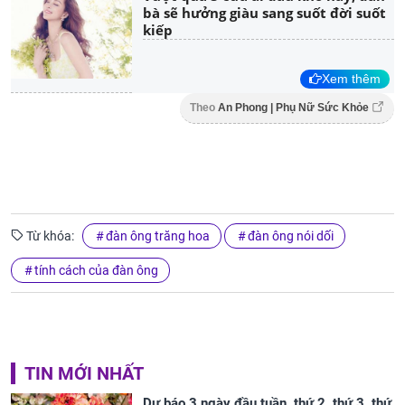
bà sẽ hưởng giàu sang suốt đời suốt
kiếp
Xem thêm
Theo
An Phong | Phụ Nữ Sức Khỏe
Từ khóa:
đàn ông trăng hoa
đàn ông nói dối
tính cách của đàn ông
TIN MỚI NHẤT
Dự báo 3 ngày đầu tuần, thứ 2, thứ 3, thứ