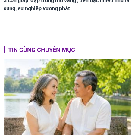
3 con giáp 'đạp trúng mỏ vàng', tiền bạc nhiều như lá
sung, sự nghiệp vượng phát
TIN CÙNG CHUYÊN MỤC