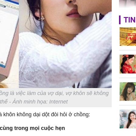
TIN
Triệu Lộ
phá khỏi
Thường x
nấm sợi d
sẽ nhận 
ồng là việc làm của vợ dại, vợ khôn sẽ không
bất ngờ!
thế - Ảnh minh họa: Internet
 khôn không dại dột đòi hỏi ở chồng:
 cùng trong mọi cuộc hẹn