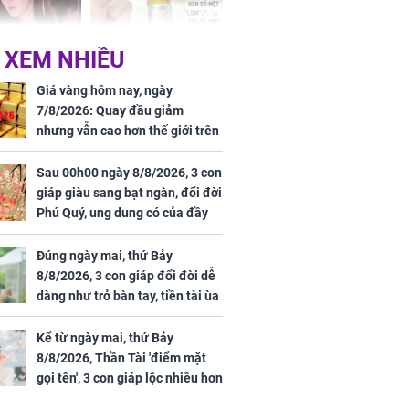
 XEM NHIỀU
 Tư muốn bứt
NÓNG: Bộ Y tế chưa
 vùng an toàn
cấp phép cho sản
Giá vàng hôm nay, ngày
phẩm làm đẹp từ tế
7/8/2026: Quay đầu giảm
bào gốc người
nhưng vẫn cao hơn thế giới trên
7 triệu đồng
Sau 00h00 ngày 8/8/2026, 3 con
giáp giàu sang bạt ngàn, đổi đời
Phú Quý, ung dung có của đầy
uyên ăn loại
nhà, ngày càng hưng thịnh sung
ai này, cơ thể
túc
Đúng ngày mai, thứ Bảy
được 4 lợi ích
8/8/2026, 3 con giáp đổi đời dễ
dàng như trở bàn tay, tiền tài ùa
tới, ngồi không lộc cũng đến,
phú quý theo tới già
Kể từ ngày mai, thứ Bảy
8/8/2026, Thần Tài 'điểm mặt
gọi tên', 3 con giáp lộc nhiều hơn
sông, tài vận sáng như trăng