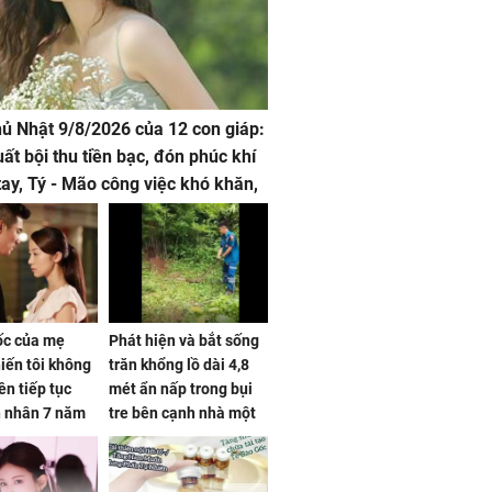
hủ Nhật 9/8/2026 của 12 con giáp:
uất bội thu tiền bạc, đón phúc khí
tay, Tý - Mão công việc khó khăn,
 đội nón ra đi
sốc của mẹ
Phát hiện và bắt sống
iến tôi không
trăn khổng lồ dài 4,8
ên tiếp tục
mét ẩn nấp trong bụi
n nhân 7 năm
tre bên cạnh nhà một
 không
cụ bà