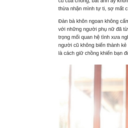
cũ của chồng, bắt anh ấy khô
thừa nhận mình tự ti, sợ mất 
Đàn bà khôn ngoan không cấm 
với những người phụ nữ đã từn
trọng mối quan hệ tình xưa ng
người cũ không biến thành kẻ
là cách giữ chồng khiến bạn đ