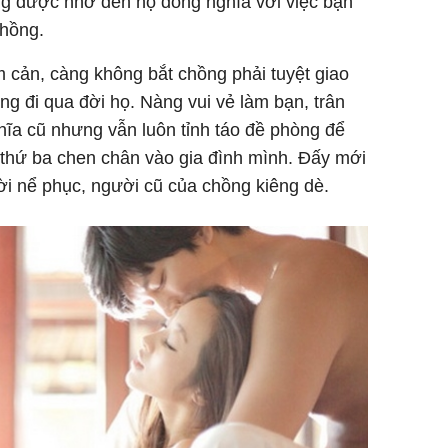
ng được nhớ đến họ đồng nghĩa với việc bạn
chồng.
cản, càng không bắt chồng phải tuyệt giao
g đi qua đời họ. Nàng vui vẻ làm bạn, trân
hĩa cũ nhưng vẫn luôn tỉnh táo đề phòng để
 thứ ba chen chân vào gia đình mình. Đấy mới
ời nể phục, người cũ của chồng kiêng dè.