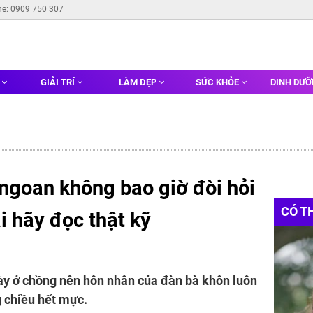
ne: 0909 750 307
G
GIẢI TRÍ
LÀM ĐẸP
SỨC KHỎE
DINH DƯ
ngoan không bao giờ đòi hỏi
CÓ T
i hãy đọc thật kỹ
ày ở chồng nên hôn nhân của đàn bà khôn luôn
 chiều hết mực.