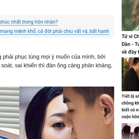
húc nhất trong hôn nhân?
mang mệnh khổ, cả đời phải chịu vất vả, bất hạnh
Tử vi C
Dần - T
về đầy 
g phải phục tùng mọi ý muốn của mình, bởi
tiền bạc
 soát, sai khiến thì đàn ông càng phản kháng,
Tiết lộ 
chồng kh
biết có n
cuộc hô
nữa hay