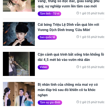
vàng', trúng số độc đắc, giàu sang phú
quý, sự nghiệp vươn lên tầm cao mới
1 giờ 35 phút trước
Tâm linh - Tử vi
Cái bóng Triệu Lệ Dĩnh vẫn quá lớn với
Vương Dịch Đình trong 'Cửu Môn'
1 giờ 55 phút trước
Sao quốc tế
Cận cảnh quá trình bắt sống trăn khổng lồ
dài 4,5 mét bò vào vườn nhà dân
1 giờ 55 phút trước
Video
Bị nhân tình của chồng mỉa mai vợ có
màn đáp trả sau đó khiến cô ta khóc
nghẹn
2 giờ 25 phút trước
Tâm sự gia đình