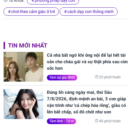
Từ khóa:
phương pháp dạy con
chơi theo cảm giác ở trẻ
cách dạy con thông minh
TIN MỚI NHẤT
Cả nhà bất ngờ khi ông nội để lại hết tài
sản cho cháu gái và sự thật phía sau còn
sốc hơn
25 phút trước
Tâm sự gia đình
Đúng 6h sáng ngày mai, thứ Sáu
7/8/2026, định mệnh an bài, 3 con giáp
vận trình như 'cá chép hóa rồng', giàu có
lên bất chấp, số đỏ chót như son
40 phút trước
Tâm linh - Tử vi