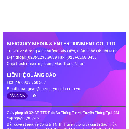
MERCURY MEDIA & ENTERTAINMENT CO., LTD
Trụ sở: 27 đường A4, phường Bảy Hiền, thành phố Hồ Chí Minh
Điện thoại: (028)-2236.9999 Fax: (028)-6268.0458
Chịu trách nhiệm nội dung: Đào Trọng Nhân
LIÊN HỆ QUẢNG CÁO
Hotline: 0909 750 307
Email:
quangcao@mercurymedia.com.vn
BẢNG GIÁ
Giấy phép số 02/GP-TTĐT do Sở Thông Tin và Truyền Thông Tp.HCM
cấp ngày 06/01/2025
Bản quyền thuộc về Công ty TNHH Truyền thông và giải trí Sao Thủy.