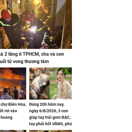
à 2 tầng ở TPHCM, cha và con
 tuổi tử vong thương tâm
 chợ Biên Hòa,
Đúng 20h hôm nay,
ốt rơi vào
ngày 6/8/2026, 3 con
 hoang
giáp tay trái gom BẠC,
tay phải hốt VÀNG, phú
quý ngập nhà, của cải