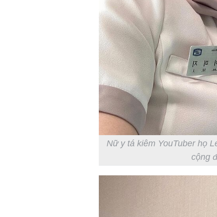
Nữ y tá kiêm YouTuber họ L
cộng 