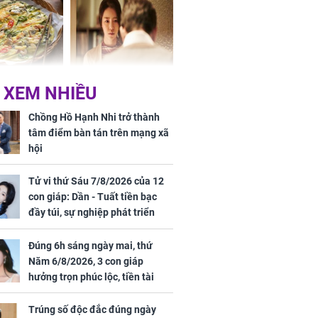
chất đầy kho
ờ loại rau chỉ
Vừa ly hôn, vợ cũ sinh
 XEM NHIỀU
 ở chợ lại có
đứa con giống mình
ng dụng tốt
như đúc nhưng bí mật
Chồng Hồ Hạnh Nhi trở thành
khỏe
phía sau gây sốc
tâm điểm bàn tán trên mạng xã
hội
Tử vi thứ Sáu 7/8/2026 của 12
con giáp: Dần - Tuất tiền bạc
đầy túi, sự nghiệp phát triển
hưng thịnh, Mão - Thân tài lộc
ảm đạm, mọi sự khó thành công
Đúng 6h sáng ngày mai, thứ
ứ Sáu
mỹ mãn
Năm 6/8/2026, 3 con giáp
 của 12 con
hưởng trọn phúc lộc, tiền tài
 - Tuất tiền
tăng vọt, công danh sự nghiệp
túi, sự nghiệp
thăng hạng không ngừng
Trúng số độc đắc đúng ngày