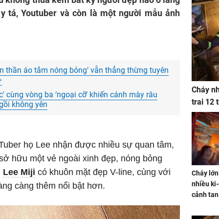
à y tá, Youtuber và còn là một người mẫu ảnh
iên thần áo tắm nóng bỏng’ vẫn thẳng thừng tuyên
+
Cháy nh
̣c' cùng vòng ba ‘ngoại cỡ’ khiến cánh mày râu
trai 12
ngồi không yên
Tuber họ Lee nhận được nhiều sự quan tâm,
sở hữu một vẻ ngoài xinh đẹp, nóng bỏng
.
Lee Miji
có khuôn mặt đẹp V-line, cùng với
Cháy lớn
nhiều ki-
nàng càng thêm nổi bật hơn.
cảnh tan