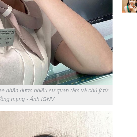
phát tri
Mão - Th
đạm, mọi
công mỹ
ee nhận được nhiều sự quan tâm và chú ý từ
đồng mạng - Ảnh IGNV