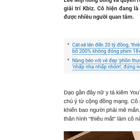
giải trí Kbiz. Cô hiện đang l
được nhiều người quan tâm.
Cát-xê lên đến 20 tỷ đồng, ‘th
bố 200% không đóng phim 18
Nàng béo với vẻ đẹp 'phồn thư
'nhấp nha nhấp nhỏm', đứng 
Dạo gần đây nữ y tá kiêm You
chú ý từ cộng đồng mạng. Cô 
khiến bao người phải mê mẩn
thân hình “thiêu mắt” làm cô 