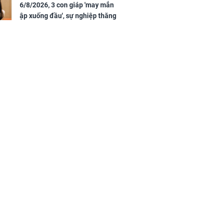
ển hưng thịnh,
6/8/2026, 3 con giáp 'may mắn
ân tài lộc ảm
ập xuống đầu', sự nghiệp thăng
 sự khó thành
tiến vượt bậc, tài lộc phủ kín
 mãn
đường đi