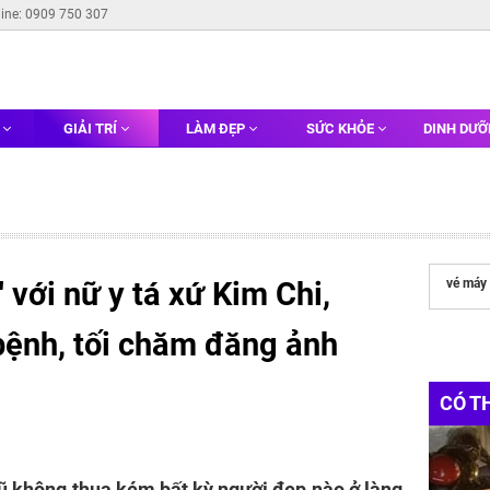
line: 0909 750 307
G
GIẢI TRÍ
LÀM ĐẸP
SỨC KHỎE
DINH DƯ
 với nữ y tá xứ Kim Chi,
vé máy 
ệnh, tối chăm đăng ảnh
CÓ T
ũ không thua kém bất kỳ người đẹp nào ở làng