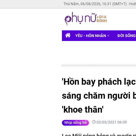
Thứ Năm, 06/08/2026, 16:31 (GMT+7)
Hot
YÊU - HÔN NHÂN
ĐỜI SỐN
'Hồn bay phách lạc'
sáng chăm người b
'khoe thân'
03/05/2021 06:09
Nhịp sống trẻ
Lee Miji nóng bỏng và quyến r