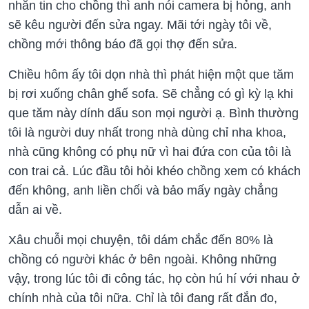
nhắn tin cho chồng thì anh nói camera bị hỏng, anh
sẽ kêu người đến sửa ngay. Mãi tới ngày tôi về,
chồng mới thông báo đã gọi thợ đến sửa.
Chiều hôm ấy tôi dọn nhà thì phát hiện một que tăm
bị rơi xuống chân ghế sofa. Sẽ chẳng có gì kỳ lạ khi
que tăm này dính dấu son mọi người ạ. Bình thường
tôi là người duy nhất trong nhà dùng chỉ nha khoa,
nhà cũng không có phụ nữ vì hai đứa con của tôi là
con trai cả. Lúc đầu tôi hỏi khéo chồng xem có khách
đến không, anh liền chối và bảo mấy ngày chẳng
dẫn ai về.
Xâu chuỗi mọi chuyện, tôi dám chắc đến 80% là
chồng có người khác ở bên ngoài. Không những
vậy, trong lúc tôi đi công tác, họ còn hú hí với nhau ở
chính nhà của tôi nữa. Chỉ là tôi đang rất đắn đo,