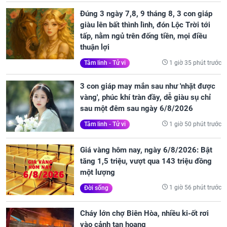
Đúng 3 ngày 7,8, 9 tháng 8, 3 con giáp
giàu lên bất thình lình, đón Lộc Trời tới
tấp, nằm ngủ trên đống tiền, mọi điều
thuận lợi
1 giờ 35 phút trước
Tâm linh - Tử vi
3 con giáp may mắn sau như 'nhặt được
vàng', phúc khí tràn đầy, dễ giàu sụ chỉ
sau một đêm sau ngày 6/8/2026
1 giờ 50 phút trước
Tâm linh - Tử vi
Giá vàng hôm nay, ngày 6/8/2026: Bật
tăng 1,5 triệu, vượt qua 143 triệu đồng
một lượng
1 giờ 56 phút trước
Đời sống
Cháy lớn chợ Biên Hòa, nhiều ki-ốt rơi
vào cảnh tan hoang