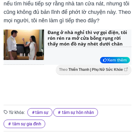
nếu tìm hiểu tiếp sợ rằng nhà tan cửa nát, nhưng tôi
cũng không đủ bản lĩnh để phớt lờ chuyện này. Theo
mọi người, tôi nên làm gì tiếp theo đây?
Đang ở nhà nghỉ thì vợ gọi điện, tôi
rón rén ra mở cửa bỗng rụng rời
thấy món đồ này nhét dưới chân
Xem thêm
Theo
Thiên Thanh | Phụ Nữ Sức Khỏe
Từ khóa:
tâm sự
tâm sự hôn nhân
tâm sự gia đình