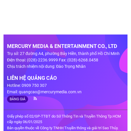
MERCURY MEDIA & ENTERTAINMENT CO., LTD
Trụ sở: 27 đường A4, phường Bảy Hiền, thành phố Hồ Chí Minh
Điện thoại: (028)-2236.9999 Fax: (028)-6268.0458
Chịu trách nhiệm nội dung: Đào Trọng Nhân
LIÊN HỆ QUẢNG CÁO
Hotline: 0909 750 307
Email:
quangcao@mercurymedia.com.vn
BẢNG GIÁ
Giấy phép số 02/GP-TTĐT do Sở Thông Tin và Truyền Thông Tp.HCM
cấp ngày 06/01/2025
Bản quyền thuộc về Công ty TNHH Truyền thông và giải trí Sao Thủy.