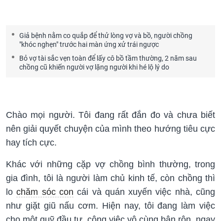
Giả bệnh nằm co quắp để thử lòng vợ và bồ, người chồng
"khóc nghẹn" trước hai màn ứng xử trái ngược
Bỏ vợ tài sắc vẹn toàn để lấy cô bồ tầm thường, 2 năm sau
chồng cũ khiến người vợ lặng người khi hé lộ lý do
Chào mọi người. Tôi đang rất đắn đo và chưa biết
nên giải quyết chuyện của mình theo hướng tiêu cực
hay tích cực.
Khác với những cặp vợ chồng bình thường, trong
gia đình, tôi là người làm chủ kinh tế, còn chồng thì
lo
chăm sóc con
cái và quán xuyến việc nhà, cũng
như giặt giũ nấu cơm. Hiện nay, tôi đang làm việc
cho một quỹ đầu tư, công việc vô cùng bận rộn, ngay