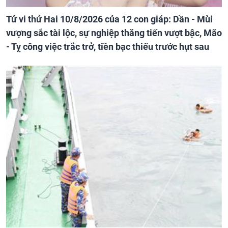
Tử vi thứ Hai 10/8/2026 của 12 con giáp: Dần - Mùi
vượng sắc tài lộc, sự nghiệp thăng tiến vượt bậc, Mão
- Tỵ công việc trắc trở, tiền bạc thiếu trước hụt sau