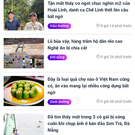
Tận mắt thấy cơ ngơi chục nghìn m2 của
Hoài Linh, danh ca Chế Linh thốt lên câu
bất ngờ
9 giờ 14 phút trước
Hậu trường
Lũ bủa vây, hàng trăm hộ dân rẻo cao
Nghệ An bị chia cắt
9 giờ 26 phút trước
Đời sống
Đây là loại quả chợ nào ở Việt Nam cũng
có, ăn vào mang lại nhiều công dụng bất
ngờ
9 giờ 48 phút trước
Dinh dưỡng
Đã tìm thấy một trong 3 cô gái bị sóng
cuốn khi chụp ảnh ở bán đảo Sơn Trà, Đà
Nẵng