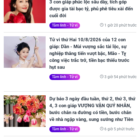
3 con giáp phúc lộc sâu dày, tích góp
được gia tài bạc tỷ, phủ phê tiêu xài đến
cuối đời
1 giờ 20 phút trước
Tâm linh - Tử vi
Tử vi thứ Hai 10/8/2026 của 12 con
giáp: Dần - Mùi vượng sắc tài lộc, sự
nghiệp thăng tiến vượt bậc, Mão - Tỵ
công việc trắc trở, tiền bạc thiếu trước
hụt sau
3 giờ 54 phút trước
Tâm linh - Tử vi
Dự báo 3 ngày đầu tuần, thứ 2, thứ 3, thứ
4, 3 con giáp VƯỢNG VẬN QUÝ NHÂN,
bước chân ra đường có tiền, bước chân
về nhà ngập vàng, sung sướng như Tiên
6 giờ 5 phút trước
Tâm linh - Tử vi