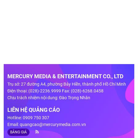
MERCURY MEDIA & ENTERTAINMENT CO., LTD
Trụ sở: 27 đường A4, phường Bảy Hiền, thành phố Hồ Chí Minh
Điện thoại: (028)-2236.9999 Fax: (028)-6268.0458
Chịu trách nhiệm nội dung: Đào Trọng Nhân
LIÊN HỆ QUẢNG CÁO
Hotline: 0909 750 307
Email:
quangcao@mercurymedia.com.vn
BẢNG GIÁ