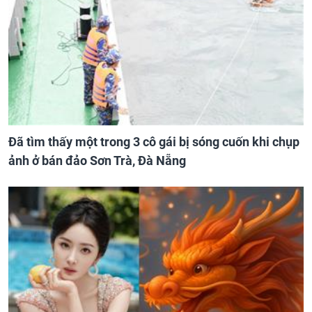
Đã tìm thấy một trong 3 cô gái bị sóng cuốn khi chụp
ảnh ở bán đảo Sơn Trà, Đà Nẵng