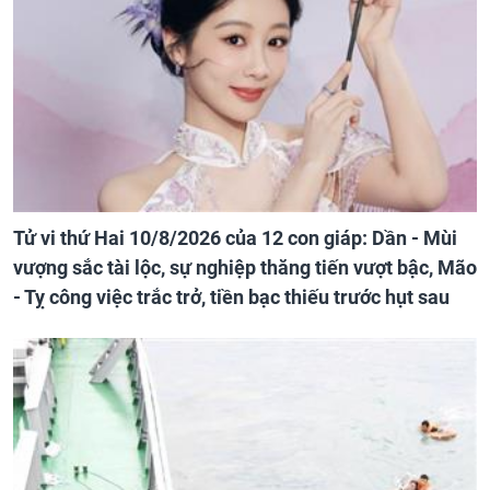
Tử vi thứ Hai 10/8/2026 của 12 con giáp: Dần - Mùi
vượng sắc tài lộc, sự nghiệp thăng tiến vượt bậc, Mão
- Tỵ công việc trắc trở, tiền bạc thiếu trước hụt sau