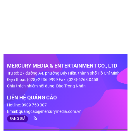
MERCURY MEDIA & ENTERTAINMENT CO., LTD
Trụ sở: 27 đường A4, phường Bảy Hiền, thành phố Hồ Chí Minh
Điện thoại: (028)-2236.9999 Fax: (028)-6268.0458
Chịu trách nhiệm nội dung: Đào Trọng Nhân
LIÊN HỆ QUẢNG CÁO
Hotline: 0909 750 307
Email:
quangcao@mercurymedia.com.vn
BẢNG GIÁ