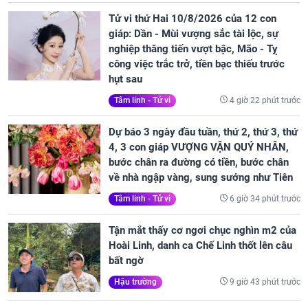
Tử vi thứ Hai 10/8/2026 của 12 con
giáp: Dần - Mùi vượng sắc tài lộc, sự
nghiệp thăng tiến vượt bậc, Mão - Tỵ
công việc trắc trở, tiền bạc thiếu trước
hụt sau
4 giờ 22 phút trước
Tâm linh - Tử vi
Dự báo 3 ngày đầu tuần, thứ 2, thứ 3, thứ
4, 3 con giáp VƯỢNG VẬN QUÝ NHÂN,
bước chân ra đường có tiền, bước chân
về nhà ngập vàng, sung sướng như Tiên
6 giờ 34 phút trước
Tâm linh - Tử vi
Tận mắt thấy cơ ngơi chục nghìn m2 của
Hoài Linh, danh ca Chế Linh thốt lên câu
bất ngờ
9 giờ 43 phút trước
Hậu trường