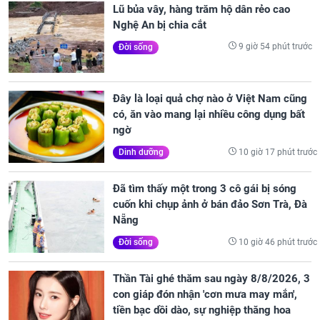
Lũ bủa vây, hàng trăm hộ dân rẻo cao
Nghệ An bị chia cắt
9 giờ 54 phút trước
Đời sống
Đây là loại quả chợ nào ở Việt Nam cũng
có, ăn vào mang lại nhiều công dụng bất
ngờ
10 giờ 17 phút trước
Dinh dưỡng
Đã tìm thấy một trong 3 cô gái bị sóng
cuốn khi chụp ảnh ở bán đảo Sơn Trà, Đà
Nẵng
10 giờ 46 phút trước
Đời sống
Thần Tài ghé thăm sau ngày 8/8/2026, 3
con giáp đón nhận 'cơn mưa may mắn',
tiền bạc dồi dào, sự nghiệp thăng hoa