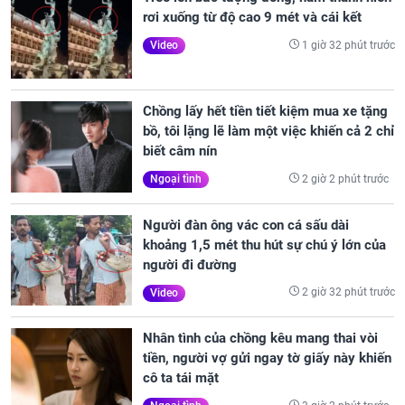
rơi xuống từ độ cao 9 mét và cái kết
1 giờ 32 phút trước
Video
Chồng lấy hết tiền tiết kiệm mua xe tặng
bồ, tôi lặng lẽ làm một việc khiến cả 2 chỉ
biết câm nín
2 giờ 2 phút trước
Ngoại tình
Người đàn ông vác con cá sấu dài
khoảng 1,5 mét thu hút sự chú ý lớn của
người đi đường
2 giờ 32 phút trước
Video
Nhân tình của chồng kêu mang thai vòi
tiền, người vợ gửi ngay tờ giấy này khiến
cô ta tái mặt