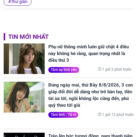
thư giãn
TIN MỚI NHẤT
Phụ nữ thông minh luôn giữ chặt 4 điều
này không hé răng, quan trọng nhất là
điều thứ 3
1 giờ 2 phút trước
Tâm sự tình yêu
Đúng ngày mai, thứ Bảy 8/8/2026, 3 con
giáp đổi đời dễ dàng như trở bàn tay, tiền
tài ùa tới, ngồi không lộc cũng đến, phú
quý theo tới già
1 giờ 12 phút trước
Tâm linh - Tử vi
Trèo lên bức tượng đồng, nam thanh niên