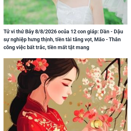
Tử vi thứ Bảy 8/8/2026 ocủa 12 con giáp: Dần - Dậu
sự nghiệp hưng thịnh, tiền tài tăng vọt, Mão - Thân
công việc bất trắc, tiền mất tật mang