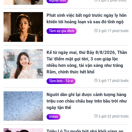
3 giờ 2 phút trước
Ngoại tình
Phát sinh việc bất ngờ trước ngày ly hôn
khiến tôi hoảng loạn và sau đó tỉnh ngộ
3 giờ 17 phút trước
Tâm sự gia đình
Kể từ ngày mai, thứ Bảy 8/8/2026, Thần
Tài 'điểm mặt gọi tên', 3 con giáp lộc
nhiều hơn sông, tài vận sáng như trăng
Rằm, chính thức hết khổ
3 giờ 17 phút trước
Tâm linh - Tử vi
Người dân ghi lại được cảnh tượng hàng
triệu con châu chấu bay trên bầu trời như
ngày tận thế
3 giờ 32 phút trước
Video
Triệu Lộ Tư muốn bứt phá khỏi vùng an