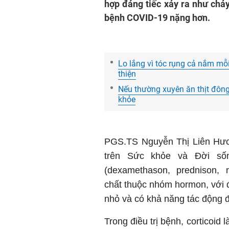
hợp đáng tiếc xảy ra như chảy
bệnh COVID-19 nặng hơn.
Lo lắng vì tóc rụng cả nắm mỗ
thiện
Nếu thường xuyên ăn thịt đông
khỏe
PGS.TS Nguyễn Thị Liên Hươ
trên
Sức khỏe và Đời s
(dexamethason, prednison, m
chất thuộc nhóm hormon, với đ
nhỏ và có khả năng tác động đ
Trong điều trị bệnh, corticoi