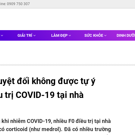
line: 0909 750 307
G
GIẢI TRÍ
LÀM ĐẸP
SỨC KHỎE
DINH DƯ
uyệt đối không được tự ý
u trị COVID-19 tại nhà
g khi nhiễm COVID-19, nhiều F0 điều trị tại nhà
có corticoid (như medrol). Đã có nhiều trường