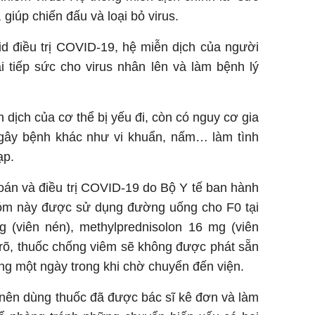
 giúp chiến đấu và loại bỏ virus.
id điều trị COVID-19, hệ miễn dịch của người
i tiếp sức cho virus nhân lên và làm bệnh lý
 dịch của cơ thể bị yếu đi, còn có nguy cơ gia
 gây bệnh khác như vi khuẩn, nấm… làm tình
ạp.
án và điều trị COVID-19 do Bộ Y tế ban hành
hóm này được sử dụng đường uống cho F0 tại
 (viên nén), methylprednisolon 16 mg (viên
 rõ, thuốc chống viêm sẽ không được phát sẵn
ng một ngày trong khi chờ chuyển đến viện.
ỉ nên dùng thuốc đã được bác sĩ kê đơn và làm