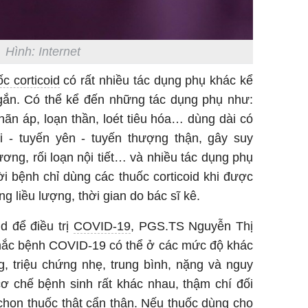
Hình: Internet
ốc corticoid
có rất nhiều tác dụng phụ khác kể
ngắn. Có thể kể đến những tác dụng phụ như:
ãn áp, loạn thần, loét tiêu hóa… dùng dài có
i - tuyến yên - tuyến thượng thận, gây suy
ơng, rối loạn nội tiết… và nhiều tác dụng phụ
i bệnh chỉ dùng các thuốc corticoid khi được
g liều lượng, thời gian do bác sĩ kê.
id để điều trị
COVID-19
, PGS.TS Nguyễn Thị
mắc bệnh COVID-19 có thể ở các mức độ khác
g, triệu chứng nhẹ, trung bình, nặng và nguy
ơ chế bệnh sinh rất khác nhau, thậm chí đối
 chọn thuốc thật cẩn thận. Nếu thuốc dùng cho