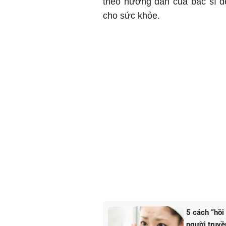
theo hướng dẫn của bác sĩ đ
cho sức khỏe.
5 cách “hồi
người truyề