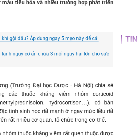
 máu tiêu hóa và nhiều trường hợp phát triển
TIN
i khi gội đầu? Áp dụng ngay 5 mẹo này để cải
 lạnh nguy cơ ẩn chứa 3 mối nguy hại lớn cho sức
ng (Trường Đại học Dược - Hà Nội) chia sẻ
ống các
thuốc kháng viêm
nhóm corticoid
ethylprednisolon, hydrocortison…), có bản
ặc tính sinh học rất mạnh ở ngay mức liều rất
ến rất nhiều cơ quan, tổ chức trong cơ thể.
d là nhóm thuốc kháng viêm rất quen thuộc được