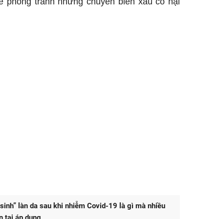
ể phòng tránh những chuyển biến xấu có hại
 sinh” làn da sau khi nhiễm Covid-19 là gì mà nhiều
n tai áp dụng