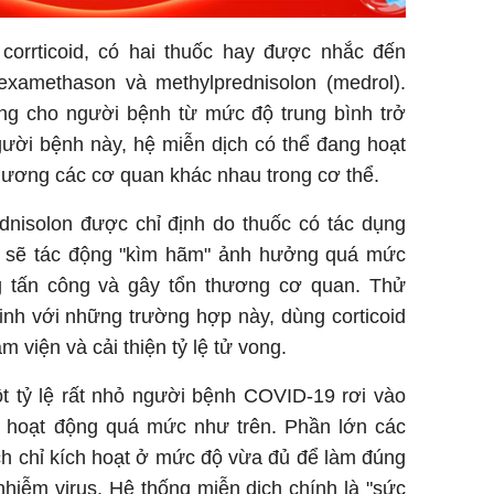
orrticoid, có hai thuốc hay được nhắc đến
dexamethason và methylprednisolon (medrol).
g cho người bệnh từ mức độ trung bình trở
gười bệnh này, hệ miễn dịch có thể đang hoạt
hương các cơ quan khác nhau trong cơ thể.
nisolon được chỉ định do thuốc có tác dụng
ể sẽ tác động "kìm hãm" ảnh hưởng quá mức
g tấn công và gây tổn thương cơ quan. Thử
nh với những trường hợp này, dùng corticoid
 viện và cải thiện tỷ lệ tử vong.
ột tỷ lệ rất nhỏ người bệnh COVID-19 rơi vào
ch hoạt động quá mức như trên. Phần lớn các
ch chỉ kích hoạt ở mức độ vừa đủ để làm đúng
hiễm virus. Hệ thống miễn dịch chính là "sức