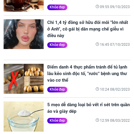
09:55 09/10/2023
Khỏe đẹp
Chi 1,4 tỷ đồng sở hữu đôi môi "lớn nhất
ở Anh", cô gái bị dân mạng chế giễu vì
điều này
16:45 07/10/2023
Khỏe đẹp
Điểm danh 4 thực phẩm tránh để tủ lạnh
lâu kẻo sinh độc tố, "rước" bệnh ung thư
vào cơ thể
10:24 08/02/2023
Khỏe đẹp
5 mẹo dễ dàng loại bỏ vết rỉ sét trên quần
áo và giày dép
12:59 08/03/2022
Khỏe đẹp