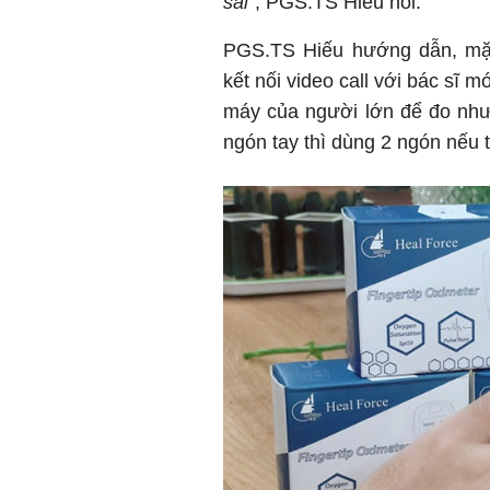
sai”
, PGS.TS Hiếu nói.
PGS.TS Hiếu hướng dẫn, mặt
kết nối video call với bác sĩ 
máy của người lớn để đo như
ngón tay thì dùng 2 ngón nếu 