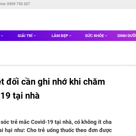
line: 0909 750 307
G
GIẢI TRÍ
LÀM ĐẸP
SỨC KHỎE
DINH DƯ
t đối cần ghi nhớ khi chăm
19 tại nhà
 sóc trẻ mắc Covid-19 tại nhà, có không ít cha
i hại như: Cho trẻ uống thuốc theo đơn được