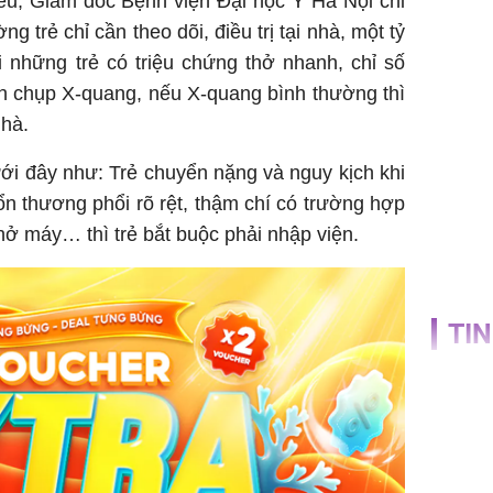
, Giám đốc Bệnh viện Đại học Y Hà Nội chi
g trẻ chỉ cần theo dõi, điều trị tại nhà, một tỷ
i những trẻ có triệu chứng thở nhanh, chỉ số
nh chụp X-quang, nếu X-quang bình thường thì
nhà.
i đây như: Trẻ chuyển nặng và nguy kịch khi
tổn thương phổi rõ rệt, thậm chí có trường hợp
thở máy… thì trẻ bắt buộc phải nhập viện.
TIN