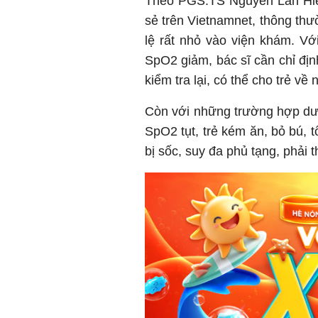
Theo PGS.TS Nguyễn Lân Hiếu
sẻ trên Vietnamnet, thông thườn
lệ rất nhỏ vào viện khám. Vớ
SpO2 giảm, bác sĩ cần chỉ đị
kiểm tra lại, có thể cho trẻ về 
Còn với những trường hợp dướ
SpO2 tụt, trẻ kém ăn, bỏ bú, 
bị sốc, suy đa phủ tạng, phải 