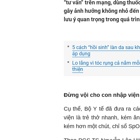
“tư vấn'' trên mạng, dùng thu
gây ảnh hưởng không nhỏ đến s
lưu ý quan trọng trong quá trìn
5 cách “hồi sinh” làn da sau k
áp dụng
Lo lắng vì tóc rụng cả nắm mỗ
thiện
Đừng vội cho con nhập viện
Cụ thể, Bộ Y tế đã đưa ra cá
viện là trẻ thở nhanh, kém ă
kém hơn một chút, chỉ số Sp