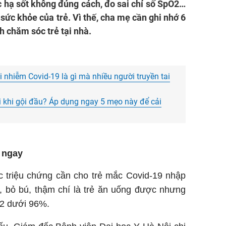
ốc hạ sốt không đúng cách, đo sai chỉ số SpO2…
ức khỏe của trẻ. Vì thế, cha mẹ cần ghi nhớ 6
h chăm sóc trẻ tại nhà.
hi nhiễm Covid-19 là gì mà nhiều người truyền tai
i khi gội đầu? Áp dụng ngay 5 mẹo này để cải
 ngay
c triệu chứng cần cho trẻ mắc Covid-19 nhập
n, bỏ bú, thậm chí là trẻ ăn uống được nhưng
O2 dưới 96%.