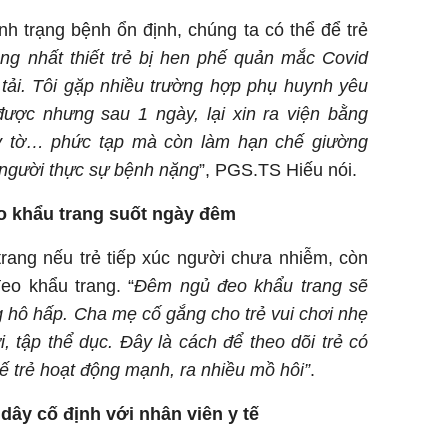
h trạng bệnh ổn định, chúng ta có thể để trẻ
ng nhất thiết trẻ bị hen phế quản mắc Covid
tải. Tôi gặp nhiều trường hợp phụ huynh yêu
ược nhưng sau 1 ngày, lại xin ra viện bằng
ấy tờ… phức tạp mà còn làm hạn chế giường
người thực sự bệnh nặng
”, PGS.TS Hiếu nói.
eo khẩu trang suốt ngày đêm
trang nếu trẻ tiếp xúc người chưa nhiễm, còn
eo khẩu trang. “
Đêm ngủ đeo khẩu trang sẽ
ng hô hấp. Cha mẹ cố gắng cho trẻ vui chơi nhẹ
, tập thể dục. Đây là cách để theo dõi trẻ có
ế trẻ hoạt động mạnh, ra nhiều mồ hôi”
.
dây cố định với nhân viên y tế