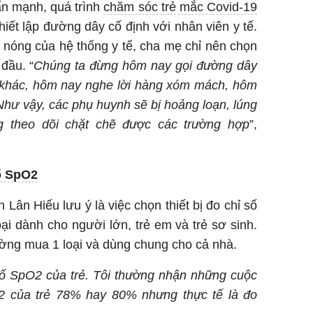
n mạnh, quá trình
chăm sóc trẻ mắc Covid-19
iết lập đường dây cố định với nhân viên y tế.
 nóng của hệ thống y tế, cha mẹ chỉ nên chọn
đầu. “
Chúng ta đừng hôm nay gọi đường dây
 khác, hôm nay nghe lời hàng xóm mách, hôm
 Như vậy, các phụ huynh sẽ bị hoảng loạn, lúng
g theo dõi chặt chẽ được các trường hợp
”,
số SpO2
ân Hiếu lưu ý là việc chọn thiết bị đo chỉ số
oại dành cho người lớn, trẻ em và trẻ sơ sinh.
ờng mua 1 loại và dùng chung cho cả nhà.
số SpO2 của trẻ. Tôi thường nhận những cuộc
2 của trẻ 78% hay 80% nhưng thực tế là đo