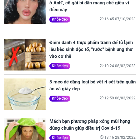
ở Anh", cô gái bị dân mạng chế giễu vì
điều này
16:45 07/10/2023
Khỏe đẹp
Điểm danh 4 thực phẩm tránh để tủ lạnh
lâu kẻo sinh độc tố, "rước" bệnh ung thư
vào cơ thể
10:24 08/02/2023
Khỏe đẹp
5 mẹo dễ dàng loại bỏ vết rỉ sét trên quần
áo và giày dép
12:59 08/03/2022
Khỏe đẹp
Mách bạn phương pháp xông mũi họng
đúng chuẩn giúp điều trị Covid-19
13:16 28/02/2022
Khỏe đẹp