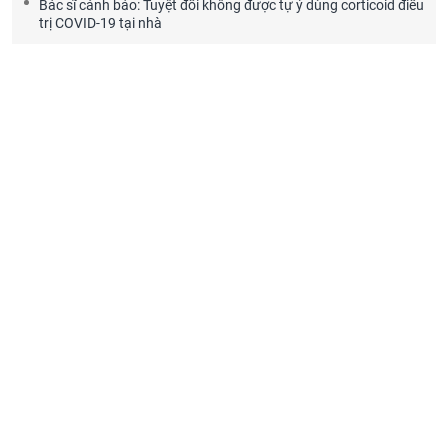
Bác sĩ cảnh báo: Tuyệt đối không được tự ý dùng corticoid điều
trị COVID-19 tại nhà