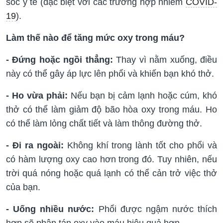
sóc y tế (đặc biệt với các trường hợp nhiễm
COVID-
19
).
Làm thế nào để tăng mức oxy trong máu?
- Đứng hoặc ngồi thẳng:
Thay vì nằm xuống, điều
này có thể gây áp lực lên phổi và khiến bạn khó thở.
- Ho vừa phải:
Nếu bạn bị cảm lạnh hoặc cúm, khó
thở có thể làm giảm độ bão hòa oxy trong máu. Ho
có thể làm lỏng chất tiết và làm thông đường thở.
- Đi ra ngoài:
Không khí trong lành tốt cho phổi và
có hàm lượng oxy cao hơn trong đó. Tuy nhiên, nếu
trời quá nóng hoặc quá lạnh có thể cản trở việc thở
của bạn.
- Uống nhiều nước:
Phổi được ngậm nước thích
hợp sẽ phân tán oxy vào máu hiệu quả hơn.