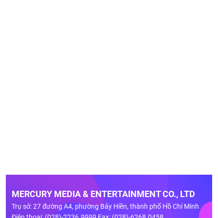
MERCURY MEDIA & ENTERTAINMENT CO., LTD
Trụ sở: 27 đường A4, phường Bảy Hiền, thành phố Hồ Chí Minh
Điện thoại: (028)-2236.9999 Fax: (028)-6268.0458