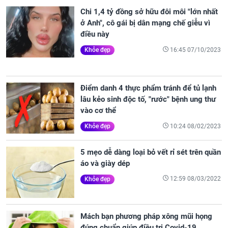
Chi 1,4 tỷ đồng sở hữu đôi môi "lớn nhất
ở Anh", cô gái bị dân mạng chế giễu vì
điều này
16:45 07/10/2023
Khỏe đẹp
Điểm danh 4 thực phẩm tránh để tủ lạnh
lâu kẻo sinh độc tố, "rước" bệnh ung thư
vào cơ thể
10:24 08/02/2023
Khỏe đẹp
5 mẹo dễ dàng loại bỏ vết rỉ sét trên quần
áo và giày dép
12:59 08/03/2022
Khỏe đẹp
Mách bạn phương pháp xông mũi họng
đúng chuẩn giúp điều trị Covid-19