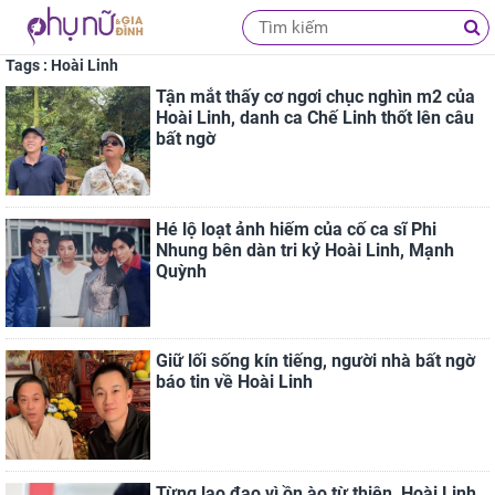
Tags : Hoài Linh
Tận mắt thấy cơ ngơi chục nghìn m2 của
Hoài Linh, danh ca Chế Linh thốt lên câu
bất ngờ
Hé lộ loạt ảnh hiếm của cố ca sĩ Phi
Nhung bên dàn tri kỷ Hoài Linh, Mạnh
Quỳnh
Giữ lối sống kín tiếng, người nhà bất ngờ
báo tin về Hoài Linh
Từng lao đao vì ồn ào từ thiện, Hoài Linh