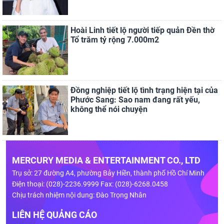
Hoài Linh tiết lộ người tiếp quản Đền thờ
Tổ trăm tỷ rộng 7.000m2
Đồng nghiệp tiết lộ tình trạng hiện tại của
Phước Sang: Sao nam đang rất yếu,
không thể nói chuyện
MERCURY MEDIA & ENTERTAINMENT CO., LTD
Trụ sở: 27 đường A4, phường Bảy Hiền, thành phố Hồ Chí Minh
Điện thoại: (028)-2236.9999 Fax: (028)-6268.0458
Chịu trách nhiệm nội dung: Đào Trọng Nhân
LIÊN HỆ QUẢNG CÁO